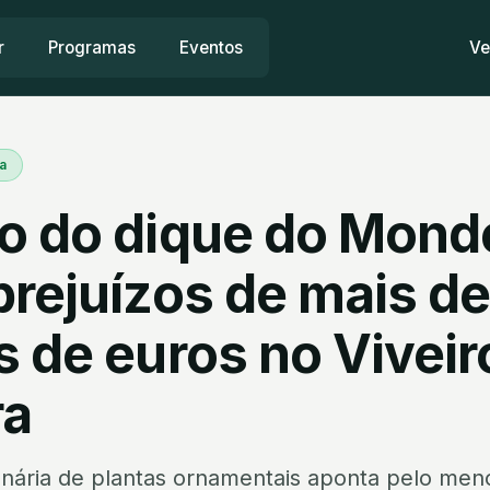
r
Programas
Eventos
Ve
a
o do dique do Mon
prejuízos de mais de
 de euros no Viveir
ra
nária de plantas ornamentais aponta pelo meno