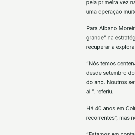
pela primeira vez n
uma operação muito
Para Albano Moreir
grande” na estraté
recuperar a explora
“Nós temos centena
desde setembro do 
do ano. Noutros se
ali”, referiu.
Há 40 anos em Coim
recorrentes”, mas 
“Estamos em conta