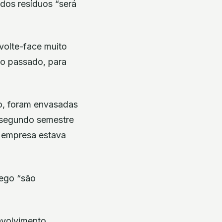
 dos resíduos “será
volte-face muito
no passado, para
o, foram envasadas
 segundo semestre
a empresa estava
dego “são
volvimento