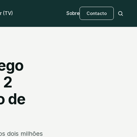
r (TV)
Sobre
Contacto
dego
 2
o de
s dois milhões