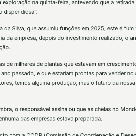
a exploração na quinta-feira, antevendo que a retirada
 dispendiosa”.
a da Silva, que assumiu funções em 2025, este é “um 
gia da empresa, depois do investimento realizado, o a
ção.
s de milhares de plantas que estavam em cresciment
ano passado, e que estariam prontas para vender no
tores, temos alguma produção, mas o futuro da noss
bra, o responsável assinalou que as cheias no Mon
nenhuma das empresas estava preparada.
cto com a CCDR (Comissão de Coordenação e Desen