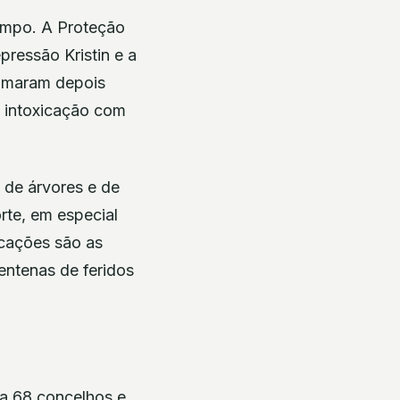
empo. A Proteção
pressão Kristin e a
somaram depois
u intoxicação com
 de árvores e de
rte, em especial
icações são as
entenas de feridos
a 68 concelhos e