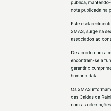
pública, mantendo-
nota publicada na 
Este esclareciment
SMAS, surge na seq
associados ao con
De acordo com a me
encontram-se a func
garantir o cumprim
humano data.
Os SMAS informam a
das Caldas da Rain
com as orientações