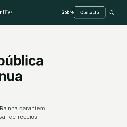
r (TV)
Sobre
Contacto
pública
inua
 Rainha garantem
sar de receios