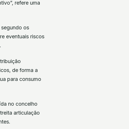
ivo”, refere uma
, segundo os
e eventuais riscos
.
tribuição
icos, de forma a
água para consumo
ída no concelho
reita articulação
ntes.