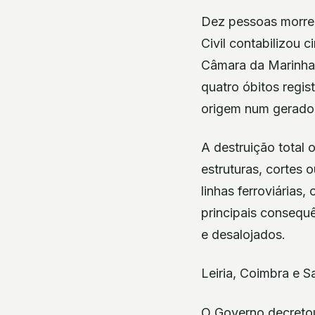
Dez pessoas morre
Civil contabilizou 
Câmara da Marinha 
quatro óbitos regi
origem num gerador
A destruição total
estruturas, cortes 
linhas ferroviárias
principais consequ
e desalojados.
Leiria, Coimbra e S
O Governo decretou