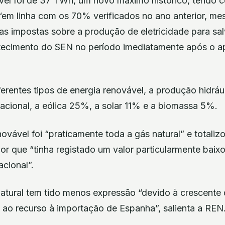
el foi de 37 TWh, um novo máximo histórico, tendo 
em linha com os 70% verificados no ano anterior, m
cas impostas sobre a produção de eletricidade para s
tecimento do SEN no período imediatamente após o a
erentes tipos de energia renovável, a produção hidráu
ional, a eólica 25%, a solar 11% e a biomassa 5%.
ovável foi “praticamente toda a gás natural” e totali
or que “tinha registado um valor particularmente baix
cional”.
atural tem tido menos expressão “devido à crescente 
 ao recurso à importação de Espanha”, salienta a REN