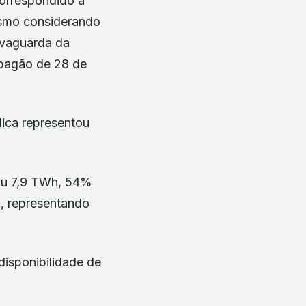
correspondido a
esmo considerando
alvaguarda da
pagão de 28 de
lica representou
zou 7,9 TWh, 54%
o, representando
disponibilidade de
.