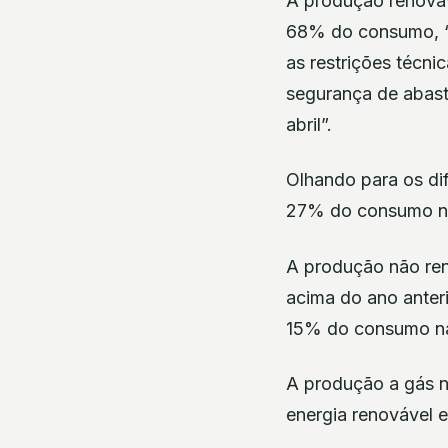
A produção renováv
68% do consumo, “
as restrições técni
segurança de abas
abril”.
Olhando para os dif
27% do consumo nac
A produção não ren
acima do ano anteri
15% do consumo na
A produção a gás n
energia renovável e