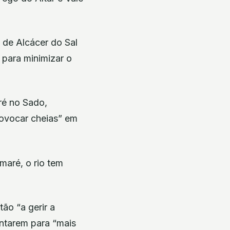
 de Alcácer do Sal
 para minimizar o
ré no Sado,
rovocar cheias” em
maré, o rio tem
ão “a gerir a
ontarem para “mais