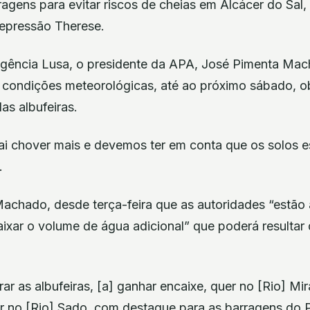
agens para evitar riscos de cheias em Alcácer do Sal, 
depressão Therese.
gência Lusa, o presidente da APA, José Pimenta Mac
condições meteorológicas, até ao próximo sábado, o
as albufeiras.
vai chover mais e devemos ter em conta que os solos e
.
chado, desde terça-feira que as autoridades “estão 
aixar o volume de água adicional” que poderá resultar
ar as albufeiras, [a] ganhar encaixe, quer no [Rio] Mi
er no [Rio] Sado, com destaque para as barragens do P