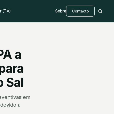
r (TV)
Sobre
Contacto
PA a
 para
o Sal
eventivas em
 devido à