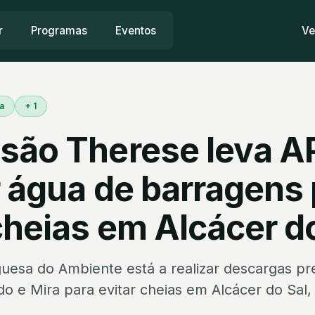
r
Programas
Eventos
Ve
a
+ 1
são Therese leva A
r água de barragens
cheias em Alcácer d
uesa do Ambiente está a realizar descargas pr
o e Mira para evitar cheias em Alcácer do Sal,