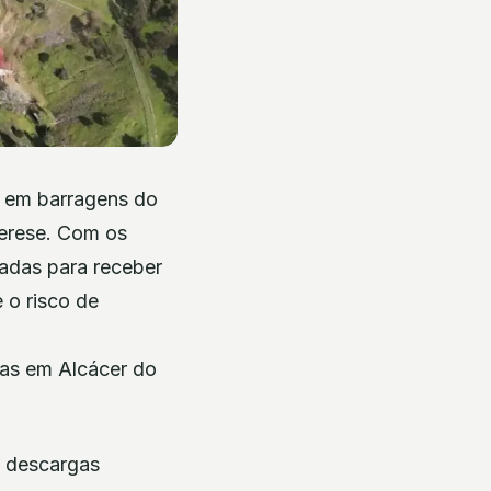
s em barragens do
herese. Com os
radas para receber
 o risco de
ias em Alcácer do
o descargas