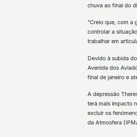
chuva ao final do d
“Creio que, com a 
controlar a situaçã
trabalhar em artic
Devido à subida do
Avenida dos Aviado
final de janeiro e a
A depressão Theres
terá mais impacto 
excluir os fenómeno
da Atmosfera (IPMA