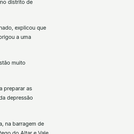
no distrito de
hado, explicou que
brigou a uma
stão muito
a preparar as
 da depressão
ra, na barragem de
ego do Altar e Vale