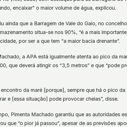
undo, encaixar” o maior volume de água, explicou.
riu ainda que a Barragem de Vale do Gaio, no concelho
rmazenamento situa-se nos 90%, “é a mais importante
 cidade, por ser a que tem “a maior bacia drenante”.
chado, a APA está igualmente atenta ao pico da ma
:00, que deverá atingir os “3,5 metros” e que “pode p
 encontro da maré [porque], sempre que há o pico da 
rar e [essa situação] pode provocar cheias”, disse.
o, Pimenta Machado garantiu que as autoridades est
ou que “o pior já passou”, apesar de as previsões ap