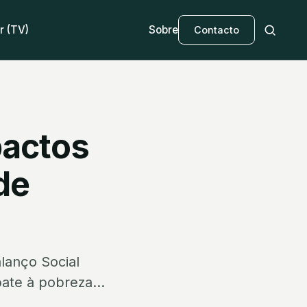
r (TV)
Sobre
Contacto
pactos
de
lanço Social
ate à pobreza...