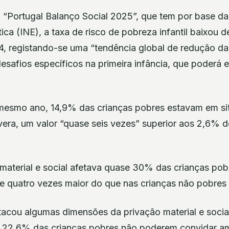
 “Portugal Balanço Social 2025”, que tem por base da
tica (INE), a taxa de risco de pobreza infantil baixo
, registando-se uma “tendência global de redução da 
safios específicos na primeira infância, que poderá e
 mesmo ano, 14,9% das crianças pobres estavam em si
evera, um valor “quase seis vezes” superior aos 2,6% 
 material e social afetava quase 30% das crianças po
 quatro vezes maior do que nas crianças não pobres 
acou algumas dimensões da privação material e social
e 22,6% das crianças pobres não poderem convidar a