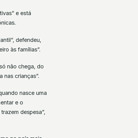
ivas” e está
nicas.
ntil”, defendeu,
ro às famílias”.
 só não chega, do
a nas crianças”.
, quando nasce uma
entar e o
 trazem despesa”,