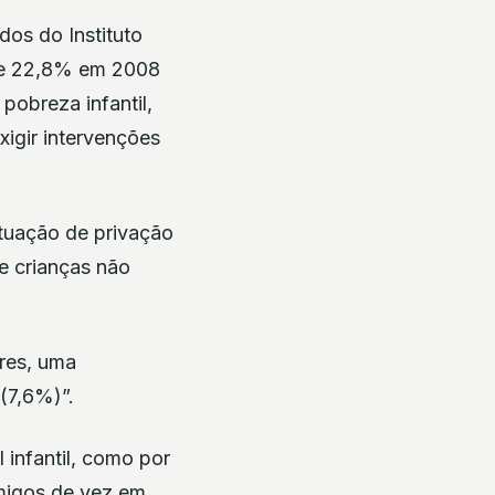
dos do Instituto
u de 22,8% em 2008
pobreza infantil,
xigir intervenções
tuação de privação
de crianças não
bres, uma
(7,6%)”.
 infantil, como por
migos de vez em