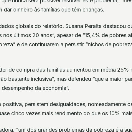
, que nunca será possível resolver este problema, “me
 dar dinheiro às famílias que têm crianças.
ados globais do relatório, Susana Peralta destacou qu
s nos últimos 20 anos”, apesar de “15,4% de pobres ai
breza” e de continuarem a persistir “nichos de pobrez
er de compra das famílias aumentou em média 25% n
ão bastante inclusiva”, mas defendeu “que a maior par
m desempenho da economia”.
 positiva, persistem desigualdades, nomeadamente o
ase cinco vezes mais rendimento do que os 10% mais
adora, “um dos grandes problemas da pobreza é a sua