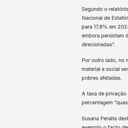
Segundo o relatório
Nacional de Estatís
para 17,8% em 2024
embora persistam de
direcionadas”.
Por outro lado, no
material e social s
pobres afetadas.
A taxa de privação
percentagem “quase
Susana Peralta dest
exemplo o facto d