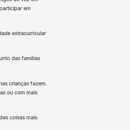
articipar em
ade extracurricular
unto das famílias
nas crianças fazem.
cas ou com mais
das coisas mais