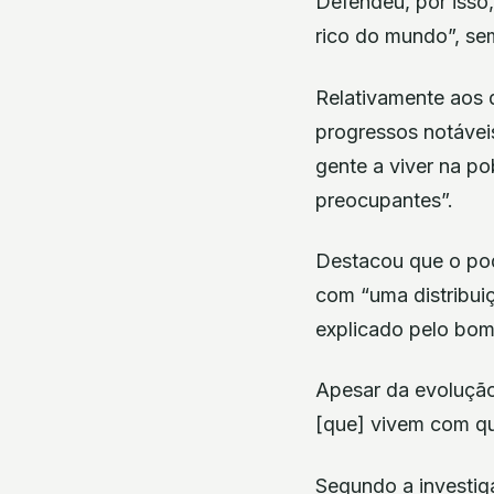
Defendeu, por isso
rico do mundo”, sem
Relativamente aos d
progressos notávei
gente a viver na po
preocupantes”.
Destacou que o pod
com “uma distribuiç
explicado pelo bo
Apesar da evolução
[que] vivem com qu
Segundo a investig