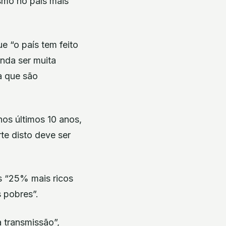
smo no país mais
e “o país tem feito
nda ser muita
a que são
os últimos 10 anos,
te disto deve ser
s “25% mais ricos
 pobres”.
 transmissão”,