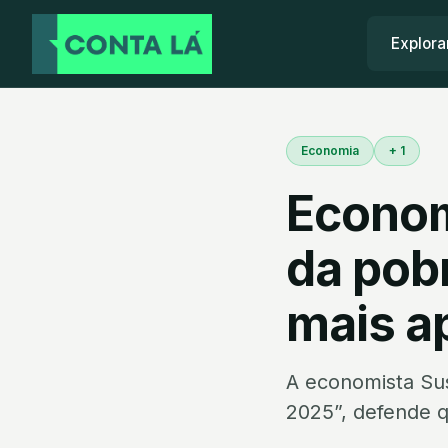
Explora
Economia
+ 1
Econom
da pobr
mais ap
A economista Sus
2025”, defende q