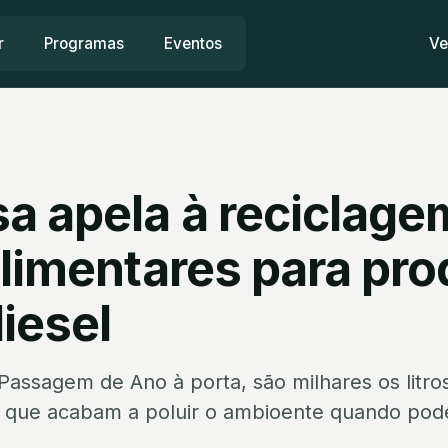
r
Programas
Eventos
Ve
a apela à reciclage
alimentares para pr
iesel
Passagem de Ano à porta, são milhares os litro
s que acabam a poluir o ambioente quando pod
.