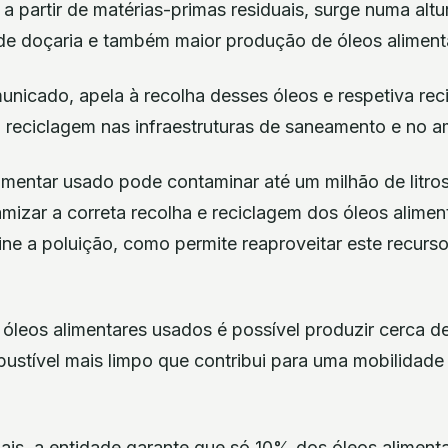
a partir de matérias-primas residuais, surge numa altu
e doçaria e também maior produção de óleos aliment
nicado, apela à recolha desses óleos e respetiva reci
 reciclagem nas infraestruturas de saneamento e no a
limentar usado pode contaminar até um milhão de litro
amizar a correta recolha e reciclagem dos óleos alimen
ine a poluição, como permite reaproveitar este recurso
 óleos alimentares usados é possível produzir cerca de
ustível mais limpo que contribui para uma mobilidade 
iais, a entidade garante que só 10% dos óleos alimen