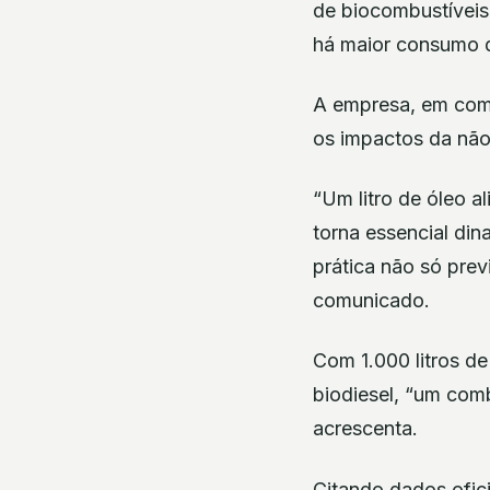
de biocombustíveis 
há maior consumo d
A empresa, em comu
os impactos da não
“Um litro de óleo a
torna essencial din
prática não só prev
comunicado.
Com 1.000 litros de
biodiesel, “um comb
acrescenta.
Citando dados ofic