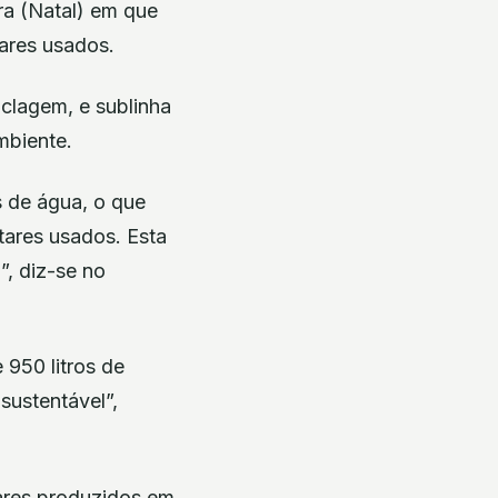
ra (Natal) em que
ares usados.
clagem, e sublinha
mbiente.
s de água, o que
tares usados. Esta
”, diz-se no
 950 litros de
sustentável”,
tares produzidos em