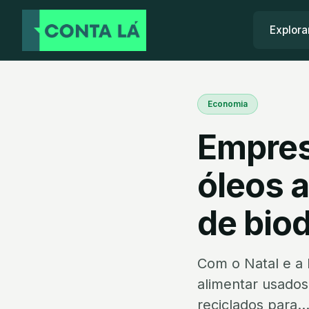
Explora
Economia
Empres
óleos 
de biod
Com o Natal e a 
alimentar usado
reciclados para..