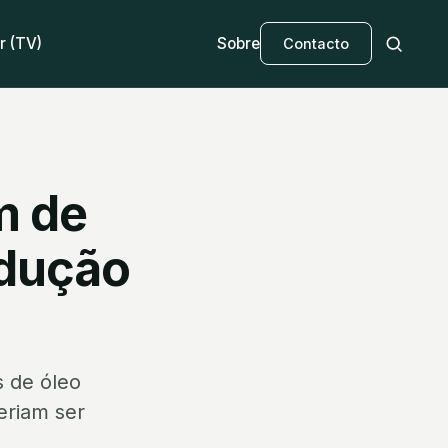
r (TV)
Sobre
Contacto
m de
odução
s de óleo
eriam ser