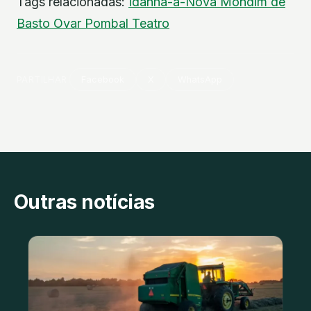
Tags relacionadas:
Idanha-a-Nova
Mondim de
Basto
Ovar
Pombal
Teatro
PARTILHAR
Facebook
X
WhatsApp
Outras notícias