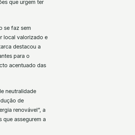
ões que urgem ter
o se faz sem
 local valorizado e
tarca destacou a
antes para o
acto acentuado das
de neutralidade
odução de
ergia renovável”, a
os que assegurem a