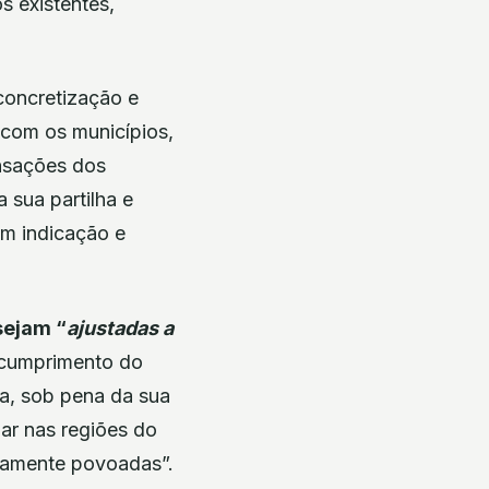
s existentes,
concretização e
com os municípios,
ensações dos
 sua partilha e
om indicação e
sejam “
ajustadas a
 cumprimento do
a, sob pena da sua
ar nas regiões do
samente povoadas”.