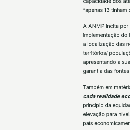
capacidade dos ater
“apenas 13 tinham 
A ANMP incita por i
implementação do P
a localização das n
territórios/ popula
apresentando a sua
garantia das fontes
Também em matéria
cada realidade ec
princípio da equid
elevação para nívei
país economicamen