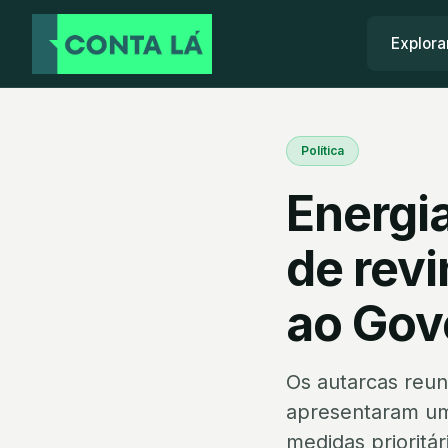
Explora
Política
Energia
de rev
ao Gov
Os autarcas reu
apresentaram um
medidas prioritár