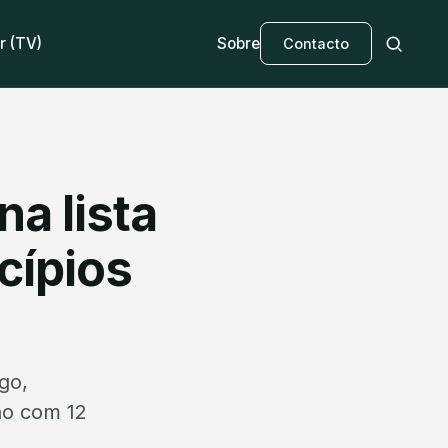
r (TV)
Sobre
Contacto
na lista
cípios
go,
no com 12