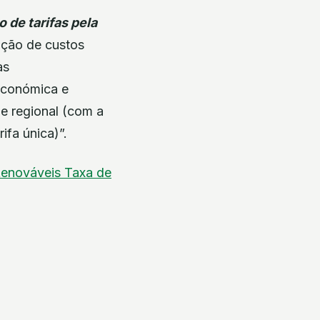
 de tarifas pela
ação de custos
as
 económica e
 e regional (com a
ifa única)”.
Renováveis
Taxa de