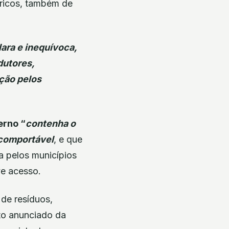
dricos, também de
lara e inequívoca,
dutores,
ição pelos
erno “
contenha o
ncomportável
, e que
a pelos municípios
ve acesso.
 de resíduos,
to anunciado da