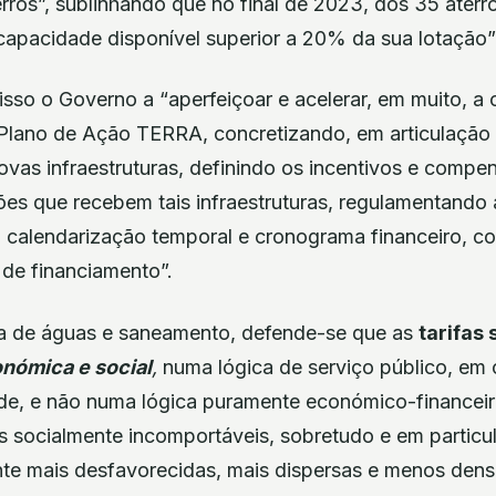
ros”, sublinhando que no final de 2023, dos 35 aterro
capacidade disponível superior a 20% da sua lotação”
sso o Governo a “aperfeiçoar e acelerar, em muito, a 
lano de Ação TERRA, concretizando, em articulação 
ovas infraestruturas, definindo os incentivos e comp
ções que recebem tais infraestruturas, regulamentando a
 calendarização temporal e cronograma financeiro, c
 de financiamento”.
 de águas e saneamento, defende-se que as
tarifas 
onómica e social
,
numa lógica de serviço público, em
ade, e não numa lógica puramente económico-financeir
s socialmente incomportáveis, sobretudo e em particul
te mais desfavorecidas, mais dispersas e menos den