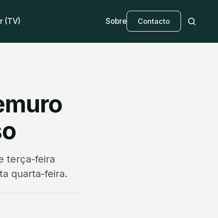
r (TV)
Sobre
Contacto
temuro
so
 terça-feira
a quarta-feira.