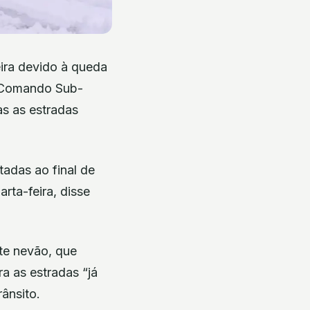
eira devido à queda
o Comando Sub-
s as estradas
tadas ao final de
rta-feira, disse
te nevão, que
a as estradas “já
ânsito.