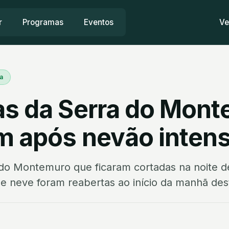
r
Programas
Eventos
Ve
a
as da Serra do Mon
m após nevão inten
 do Montemuro que ficaram cortadas na noite de
e neve foram reabertas ao início da manhã dest