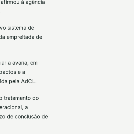
, afirmou à agência
.
ovo sistema de
 da empreitada de
iar a avaria, em
pactos e a
rida pela AdCL.
do tratamento do
eracional, a
razo de conclusão de