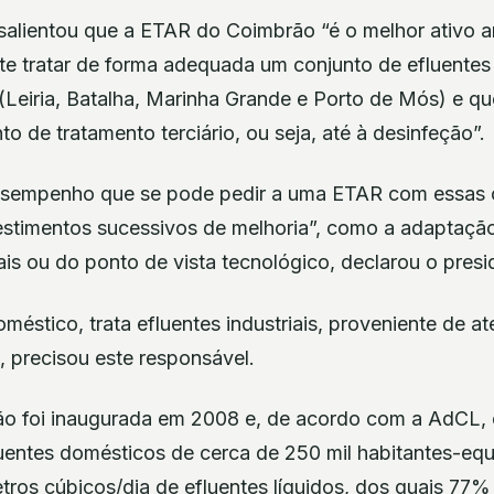
salientou que a ETAR do Coimbrão “é o melhor ativo a
ite tratar de forma adequada um conjunto de efluente
(Leiria, Batalha, Marinha Grande e Porto de Mós) e qu
 de tratamento terciário, ou seja, até à desinfeção”.
esempenho que se pode pedir a uma ETAR com essas ca
estimentos sucessivos de melhoria”, como a adaptaçã
ais ou do ponto de vista tecnológico, declarou o pres
méstico, trata efluentes industriais, proveniente de ate
s, precisou este responsável.
o foi inaugurada em 2008 e, de acordo com a AdCL, 
uentes domésticos de cerca de 250 mil habitantes-equi
tros cúbicos/dia de efluentes líquidos, dos quais 77