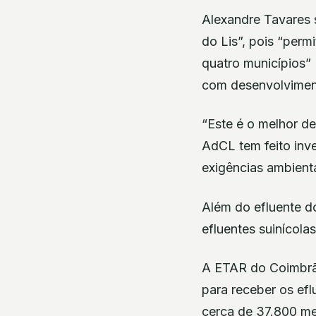
Alexandre Tavares 
do Lis”, pois “perm
quatro municípios” 
com desenvolvimento
“Este é o melhor d
AdCL tem feito inv
exigências ambient
Além do efluente do
efluentes suinícola
A ETAR do Coimbrã
para receber os efl
cerca de 37.800 me