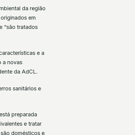
mbiental da região
s originados em
e “são tratados
racterísticas e a
o a novas
idente da AdCL.
rros sanitários e
está preparada
valentes e tratar
% são domésticos e