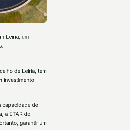
m Leiria, um
s.
elho de Leiria, tem
m investimento
da capacidade de
ra, a ETAR do
ortanto, garantir um