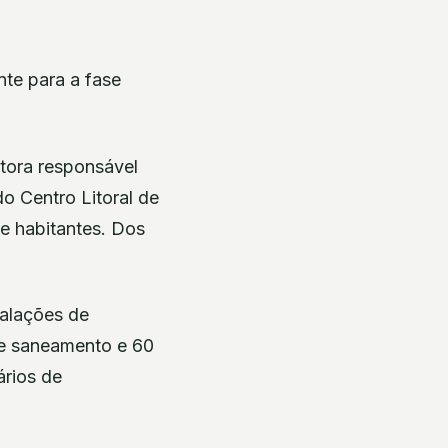
nte para a fase
stora responsável
o Centro Litoral de
e habitantes. Dos
talações de
 e saneamento e 60
ários de