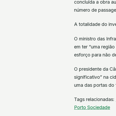
concluída a obra a
número de passagei
A totalidade do inv
O ministro das Inf
em ter “uma região
esforço para não d
O presidente da Câ
significativo” na c
uma das portas do 
Tags relacionadas:
Porto
Sociedade