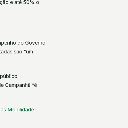
ação e até 50% o
 empenho do Governo
ntadas são “um
 público
o de Campanhã “é
rias
Mobilidade