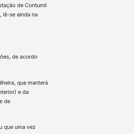
Estação de Contumil
 lê-se ainda na
ções, de acordo
lheira, que manterá
terior) e da
e de
iu que uma vez