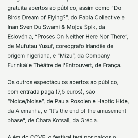
gratuita abertos ao público, assim como “Do
Birds Dream of Flying?”, do Fabla Collective e
Inan Sven Du Swami & Mojca Špik, da
Eslovénia, “Proses On Neither Here Nor There”,
de Mufutau Yusuf, coreógrafo irlandês de
origem nigeriana, e “Mizu”, da Company
Furinkaï e Théâtre de l’Entrouvert, de França.
Os outros espectáculos abertos ao público,
com entrada paga (7,5 euros), são
“Noice/Noise”, de Paula Rosolen e Haptic Hide,
da Alemanha, e “It’s the end of the amusement
phase”, de Chara Kotsali, da Grécia.
Além do CCVF, o festival terá por palcos o