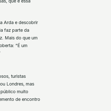
sas, que é essa
da Arda e descobrir
a faz parte da
iz. Mais do que um
coberta: “É um
”
sos, turistas
 ou Londres, mas
 público muito
lemento de encontro