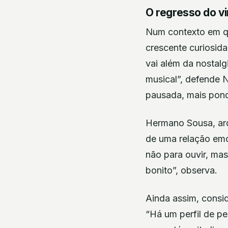
O regresso do vin
Num contexto em qu
crescente curiosid
vai além da nostalg
musical”, defende 
pausada, mais pond
Hermano Sousa, arq
de uma relação emo
não para ouvir, mas
bonito”, observa.
Ainda assim, consid
“Há um perfil de p