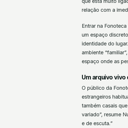
que está muito liga
relação com a imed
Entrar na Fonoteca 
um espaço discreto
identidade do luga
ambiente “familiar”
espaço onde as pe
Um arquivo vivo
O público da Fonote
estrangeiros habit
também casais que 
variado”, resume N
e de escuta.”