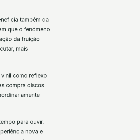
eneficia também da
itam que o fenómeno
ação da fruição
cutar, mais
vinil como reflexo
oas compra discos
raordinariamente
tempo para ouvir.
periência nova e