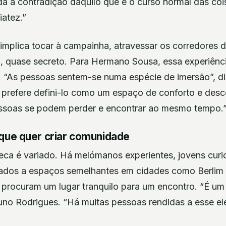
da à contradição daquilo que é o curso normal das coi
iatez.”
implica tocar à campainha, atravessar os corredores 
, quase secreto. Para Hermano Sousa, essa experiênci
r. “As pessoas sentem-se numa espécie de imersão”, d
, prefere defini-lo como um espaço de conforto e des
ssoas se podem perder e encontrar ao mesmo tempo.
 que quer criar comunidade
ca é variado. Há melómanos experientes, jovens curio
uados a espaços semelhantes em cidades como Berlim
procuram um lugar tranquilo para um encontro. “É um
uno Rodrigues. “Há muitas pessoas rendidas a esse e