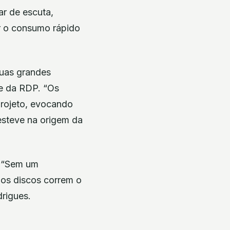
r de escuta,
r o consumo rápido
duas grandes
 e da RDP. “Os
projeto, evocando
esteve na origem da
. “Sem um
 os discos correm o
rigues.