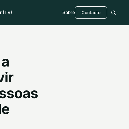
r (TV)
Sobre
Contacto
 a
vir
essoas
de