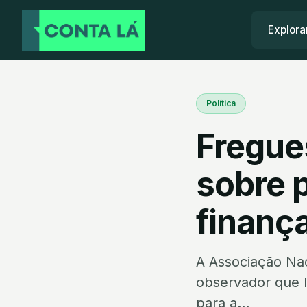
Explora
Política
Fregue
sobre 
finança
A Associação Nac
observador que l
para a...