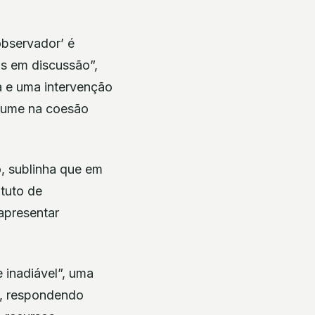
observador’ é
as em discussão”,
a e uma intervenção
ssume na coesão
, sublinha que em
atuto de
 apresentar
e inadiável”, uma
s, respondendo