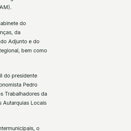
NAM).
abinete do
anças, da
ado Adjunto e do
Regional, bem como
l do presidente
economista Pedro
os Trabalhadores da
s Autarquias Locais
termunicipais, o