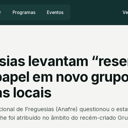
r
Programas
Eventos
Ve
sias levantam “res
papel em novo grupo
s locais
ional de Freguesias (Anafre) questionou o esta
he foi atribuído no âmbito do recém-criado Gr