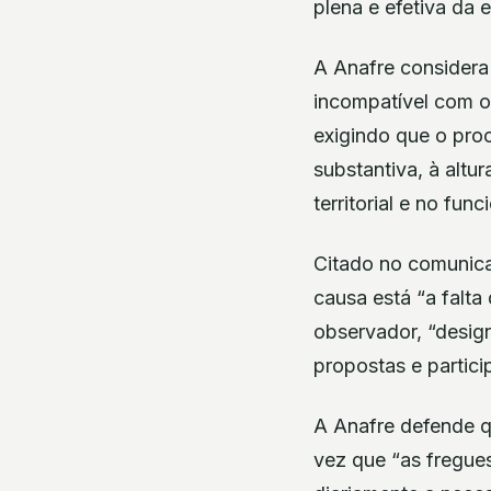
plena e efetiva da 
A Anafre considera 
incompatível com o 
exigindo que o pro
substantiva, à alt
territorial e no fu
Citado no comunica
causa está “a falta
observador, “design
propostas e partici
A Anafre defende qu
vez que “as fregue