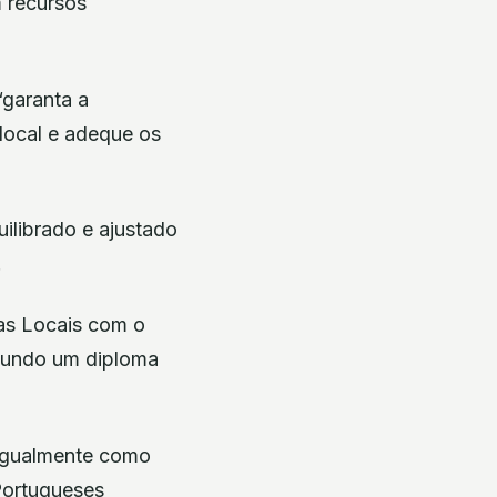
 recursos
“garanta a
 local e adeque os
ilibrado e ajustado
.
as Locais com o
egundo um diploma
 igualmente como
Portugueses