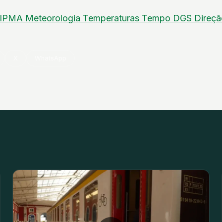
IPMA
Meteorologia
Temperaturas
Tempo
DGS
Direçã
X
WhatsApp