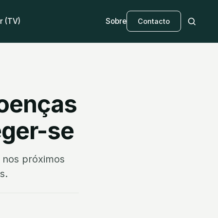
r (TV)
Sobre
Contacto
doenças
eger-se
r nos próximos
s.