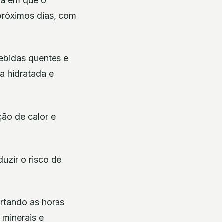
ra em que o
próximos dias, com
bebidas quentes e
a hidratada e
ção de calor e
uzir o risco de
urtando as horas
 minerais e