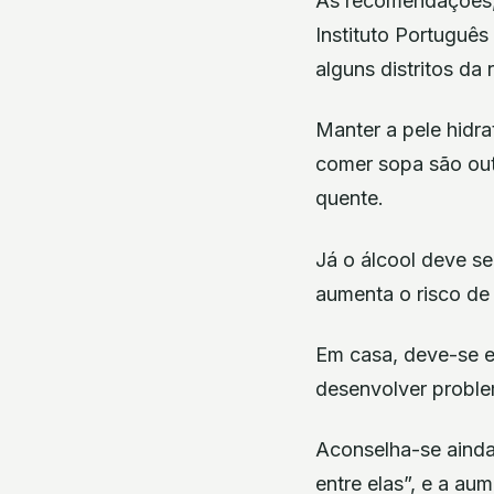
As recomendações, 
Instituto Portuguê
alguns distritos da
Manter a pele hidra
comer sopa são out
quente.
Já o álcool deve se
aumenta o risco de 
Em casa, deve-se ev
desenvolver proble
Aconselha-se ainda
entre elas”, e a au