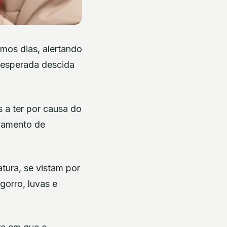
mos dias, alertando
 esperada descida
s a ter por causa do
avamento de
ura, se vistam por
orro, luvas e