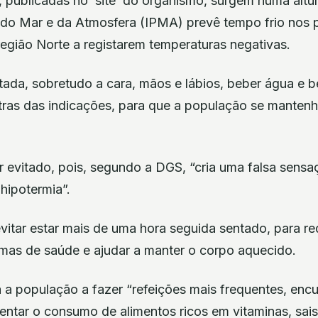
publicadas no ‘site’ do organismo, surgem numa altu
s do Mar e da Atmosfera (IPMA) prevê tempo frio nos 
 região Norte a registarem temperaturas negativas.
tada, sobretudo a cara, mãos e lábios, beber água e 
ras das indicações, para que a população se mantenh
r evitado, pois, segundo a DGS, “cria uma falsa sensa
hipotermia”.
itar estar mais de uma hora seguida sentado, para red
mas de saúde e ajudar a manter o corpo aquecido.
 a população a fazer “refeições mais frequentes, enc
mentar o consumo de alimentos ricos em vitaminas, sais