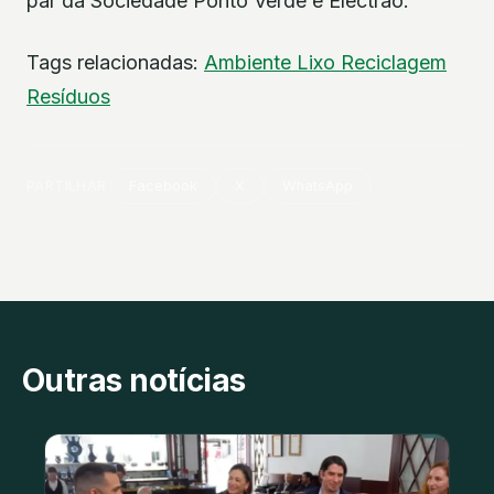
par da Sociedade Ponto Verde e Electrão.
Tags relacionadas:
Ambiente
Lixo
Reciclagem
Resíduos
PARTILHAR
Facebook
X
WhatsApp
Outras notícias