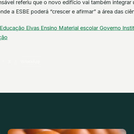
nsável referiu que o novo edifício vai também integra
 onde a ESBE poderá “crescer e afirmar” a área das ciên
Educação
Elvas
Ensino
Material escolar
Governo
Inst
ação
X
WhatsApp