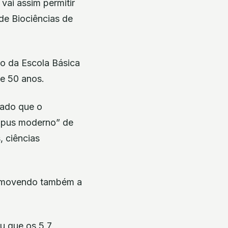
vai assim permitir
 de Biociências de
io da Escola Básica
e 50 anos.
cado que o
ampus moderno” de
, ciências
promovendo também a
ou que os 5,7