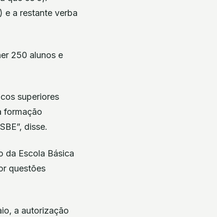
 e a restante verba
her 250 alunos e
icos superiores
 à formação
BE”, disse.
ão da Escola Básica
por questões
o, a autorização