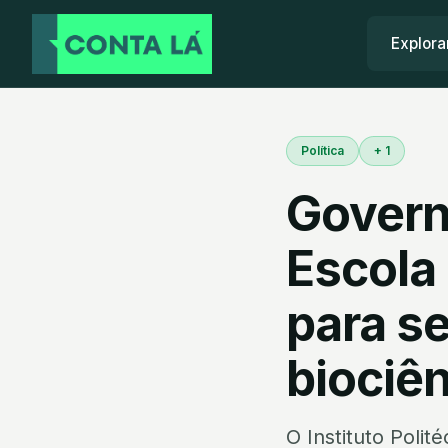
Explora
Política
+ 1
Governo
Escola
para s
biociên
O Instituto Polit