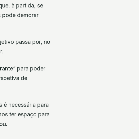
ue, à partida, se
as pode demorar
jetivo passa por, no
r.
urante” para poder
spetiva de
s é necessária para
mos ter espaço para
ou.