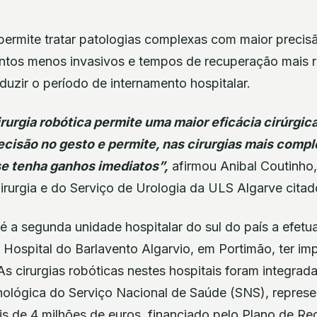
 permite tratar patologias complexas com maior precis
tos menos invasivos e tempos de recuperação mais r
uzir o período de internamento hospitalar.
irurgia robótica permite uma maior eficácia cirúrgica
recisão no gesto e permite, nas cirurgias mais compl
se tenha ganhos imediatos”,
afirmou Anibal Coutinho,
rurgia e do Serviço de Urologia da ULS Algarve cita
é a segunda unidade hospitalar do sul do país a efetua
 Hospital do Barlavento Algarvio, em Portimão, ter i
As cirurgias robóticas nestes hospitais foram integra
ológica do Serviço Nacional de Saúde (SNS), repres
is de 4 milhões de euros, financiado pelo Plano de R