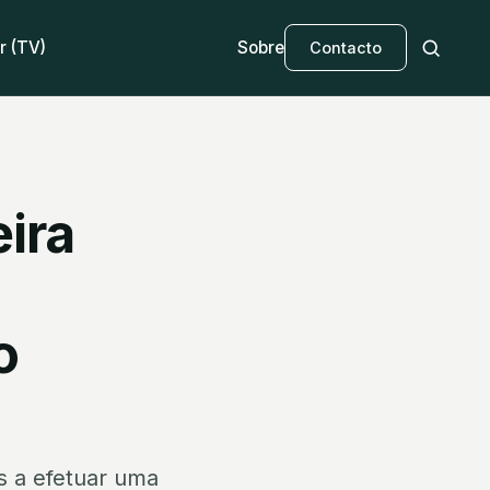
r (TV)
Sobre
Contacto
eira
o
s a efetuar uma