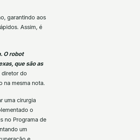
ão, garantindo aos
ápidos. Assim, é
. O robot
exas, que são as
 diretor do
do na mesma nota.
r uma cirurgia
mplementado o
das no Programa de
entando um
ecuperação e