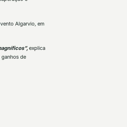
avento Algarvio, em
magníficos”,
explica
s ganhos de