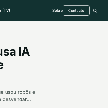
r (TV)
Sobre
Contacto
usa IA
e
ue usou robôs e
m desvendar...