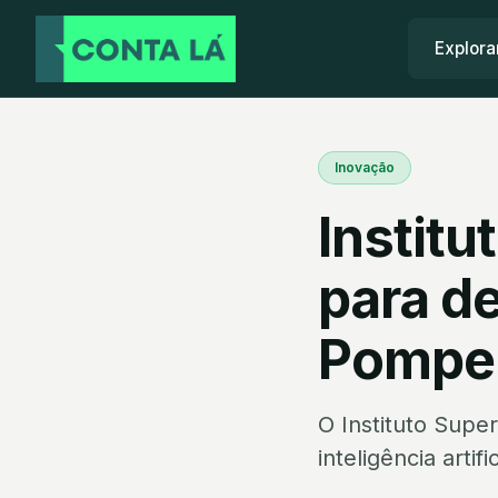
Explora
Inovação
Institu
para d
Pompe
O Instituto Supe
inteligência arti