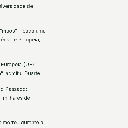
niversidade de
s “mãos” – cada uma
zéns de Pompeia,
 Europeia (UE),
”, admitiu Duarte.
r o Passado:
m milhares de
 morreu durante a