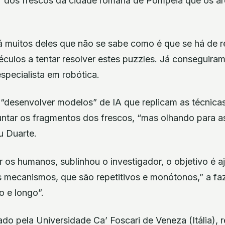
” dos frescos da cidade romana de Pompeia que os a
á muitos deles que não se sabe como é que se há de re
éculos a tentar resolver estes puzzles. Já conseguira
especialista em robótica.
 “desenvolver modelos” de IA que replicam as técnica
untar os fragmentos dos frescos, “mas olhando para a
iu Duarte.
r os humanos, sublinhou o investigador, o objetivo é a
s mecanismos, que são repetitivos e monótonos,” a fa
o e longo”.
do pela Universidade Ca’ Foscari de Veneza (Itália), re