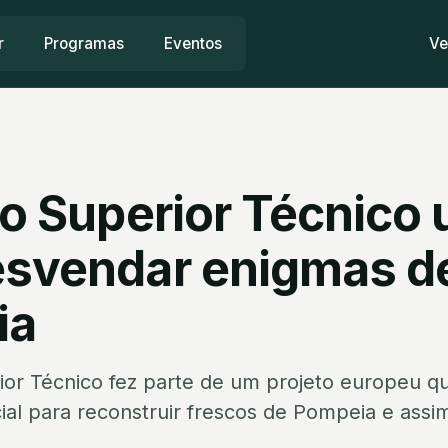
r
Programas
Eventos
Ve
to Superior Técnico 
esvendar enigmas d
ia
rior Técnico fez parte de um projeto europeu q
ficial para reconstruir frescos de Pompeia e assi