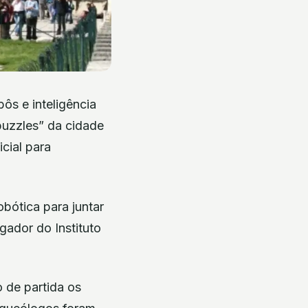
ôs e inteligência
“puzzles” da cidade
icial para
obótica para juntar
gador do Instituto
 de partida os