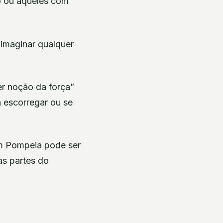
o ou aqueles com
imaginar qualquer
er noção da força”
a escorregar ou se
em Pompeia pode ser
as partes do