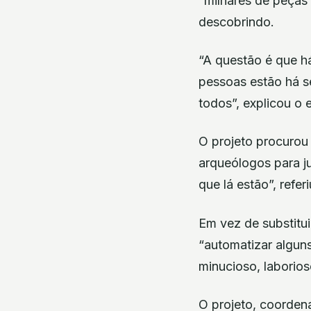
“milhares de peças
descobrindo.
“A questão é que h
pessoas estão há s
todos”, explicou o 
O projeto procurou
arqueólogos para j
que lá estão”, refer
Em vez de substitui
“automatizar algun
minucioso, laborios
O projeto, coordena