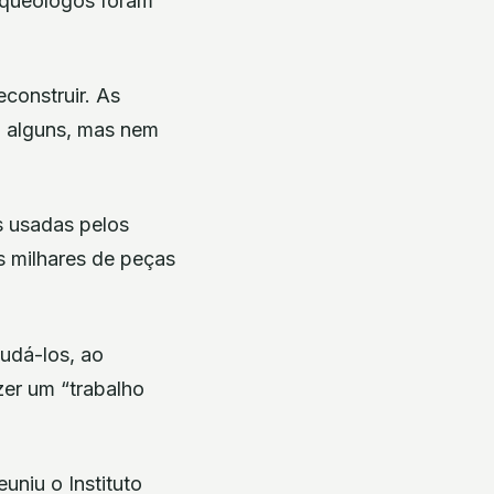
rqueólogos foram
construir. As
m alguns, mas nem
s usadas pelos
s milhares de peças
judá-los, ao
zer um “trabalho
uniu o Instituto