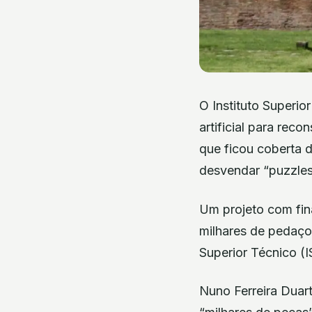
O Instituto Superio
artificial para rec
que ficou coberta de
desvendar “puzzle
Um projeto com fina
milhares de pedaços
Superior Técnico (I
Nuno Ferreira Duar