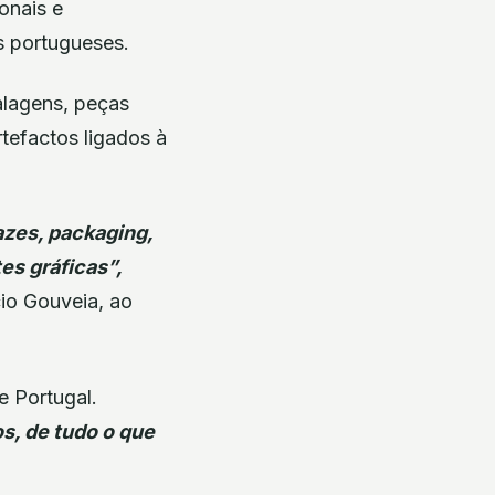
onais e
os portugueses.
balagens, peças
rtefactos ligados à
azes, packaging,
es gráficas”,
io Gouveia, ao
 Portugal.
s, de tudo o que