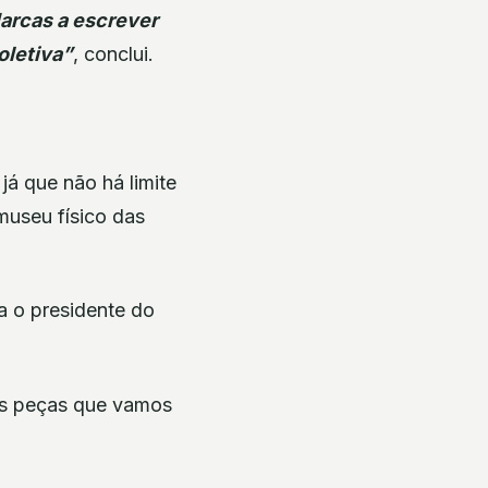
arcas a escrever
oletiva”
, conclui.
já que não há limite
museu físico das
a o presidente do
as peças que vamos