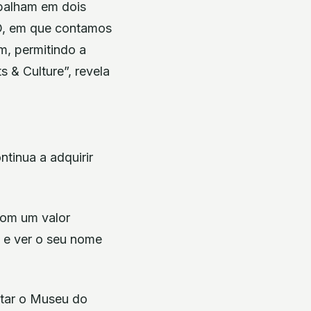
abalham em dois
 2D, em que contamos
m, permitindo a
 & Culture”, revela
tinua a adquirir
com um valor
a e ver o seu nome
tar o Museu do