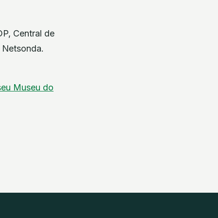
DP, Central de
e Netsonda.
seu
Museu do