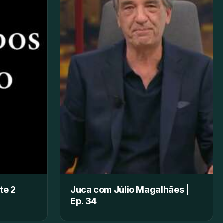
te 2
Juca com Júlio Magalhães |
Ep. 34