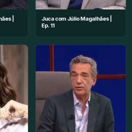
hães |
Juca com Júlio Magalhães |
Ep. 11