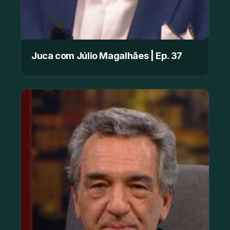
Juca com Júlio Magalhães | Ep. 37