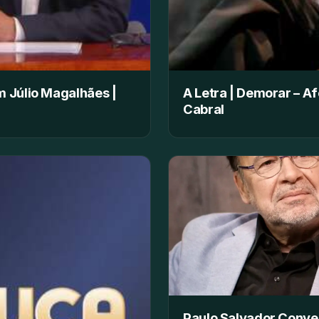
 Júlio Magalhães |
A Letra | Demorar – A
Cabral
Paulo Salvador Conv