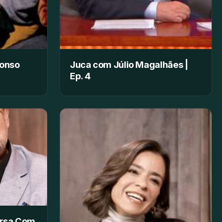
fonso
Juca com Júlio Magalhães |
Ep. 4
ersa Com