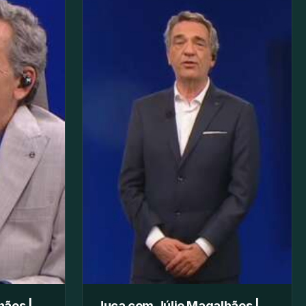
hães |
Juca com Júlio Magalhães |