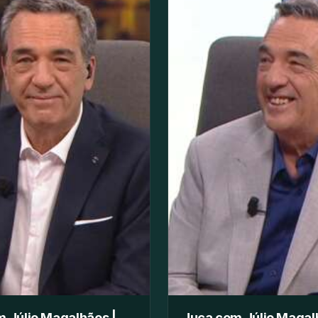
 Júlio Magalhães |
Juca com Júlio Magal