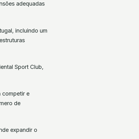
mensões adequadas
tugal, incluindo um
estruturas
ental Sport Club,
a competir e
úmero de
ende expandir o