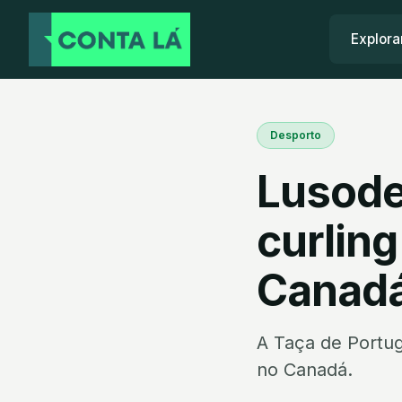
Explora
Desporto
Lusode
curling
Canad
A Taça de Portug
no Canadá.