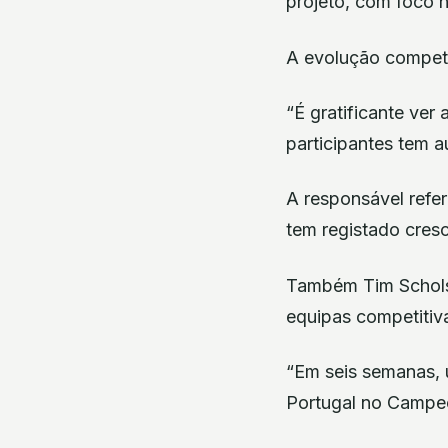
projeto, com foco n
A evolução competit
“É gratificante ve
participantes tem a
A responsável refer
tem registado cres
Também Tim Schols,
equipas competitiv
“Em seis semanas, 
Portugal no Campeo