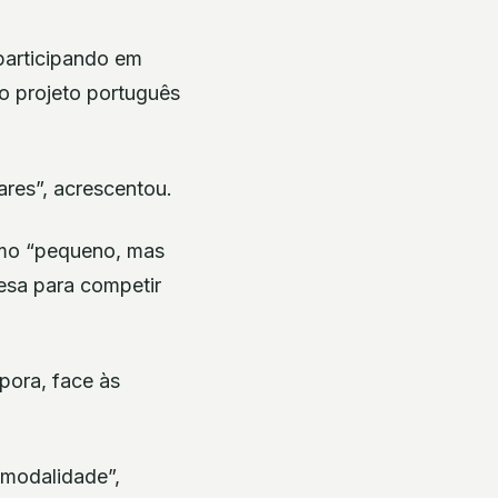
participando em
ao projeto português
ares”, acrescentou.
omo “pequeno, mas
esa para competir
pora, face às
 modalidade”,