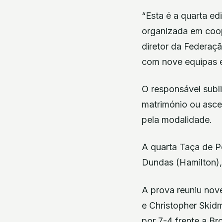
“Esta é a quarta ed
organizada em coop
diretor da Federaç
com nove equipas e 
O responsável subl
matrimónio ou ascen
pela modalidade.
A quarta Taça de P
Dundas (Hamilton),
A prova reuniu nov
e Christopher Skidm
por 7-4 frente a Br