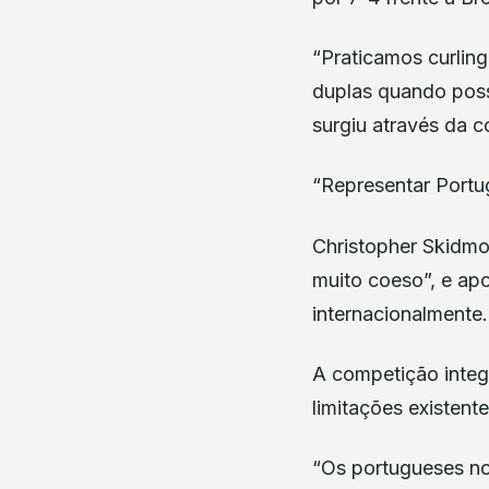
“Praticamos curlin
duplas quando possí
surgiu através da c
“Representar Portug
Christopher Skidm
muito coeso”, e ap
internacionalmente.
A competição integ
limitações existente
“Os portugueses no