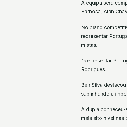
A equipa será compo
Barbosa, Alan Chave
No plano competitiv
representar Portug
mistas.
“Representar Portug
Rodrigues.
Ben Silva destacou 
sublinhando a impor
A dupla conheceu-s
mais alto nível nas 