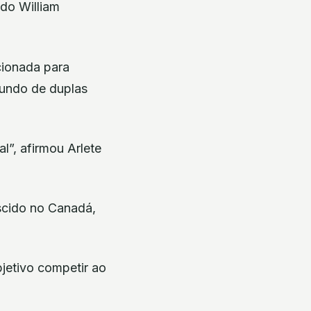
ndo William
cionada para
Mundo de duplas
l”, afirmou Arlete
ascido no Canadá,
jetivo competir ao