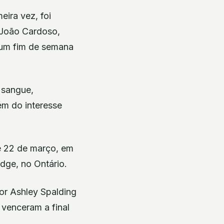
eira vez, foi
 João Cardoso,
“um fim de semana
 sangue,
ém do interesse
 e 22 de março, em
dge, no Ontário.
or Ashley Spalding
 venceram a final