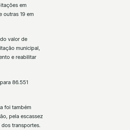
bitações em
e outras 19 em
do valor de
itação municipal,
to e reabilitar
 para 86.551
ra foi também
ção, pela escassez
 dos transportes.