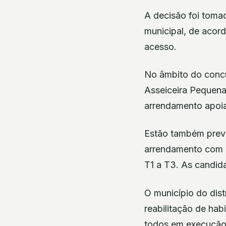
A decisão foi toma
municipal, de acor
acesso.
No âmbito do concur
Asseiceira Pequena,
arrendamento apoi
Estão também previ
arrendamento com r
T1 a T3. As candid
O município do dist
reabilitação de ha
todos em execução