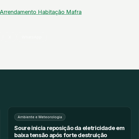
Arrendamento
Habitação
Mafra
X
WhatsApp
Ambiente e Meteorologia
Soure inicia reposição da eletricidade em
baixa tensão após forte destruição