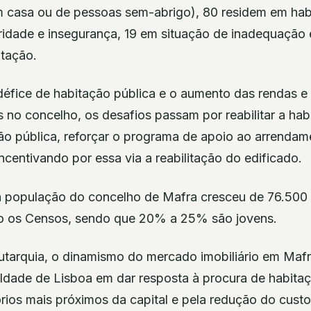
 casa ou de pessoas sem-abrigo), 80 residem em ha
bridade e insegurança, 19 em situação de inadequação 
otação.
éfice de habitação pública e o aumento das rendas e 
 no concelho, os desafios passam por reabilitar a hab
o pública, reforçar o programa de apoio ao arrendamen
ncentivando por essa via a reabilitação do edificado.
 a população do concelho de Mafra cresceu de 76.500
do os Censos, sendo que 20% a 25% são jovens.
tarquia, o dinamismo do mercado imobiliário em Maf
uldade de Lisboa em dar resposta à procura de habita
tórios mais próximos da capital e pela redução do custo