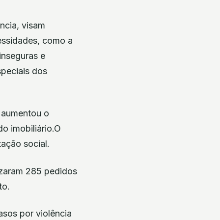
ncia, visam
cessidades, como a
 inseguras e
speciais dos
e aumentou o
o imobiliário.O
tação social.
izaram 285 pedidos
to.
asos por violência