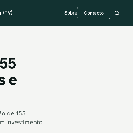
r (TV)
Sobre
Contacto
155
s e
ão de 155
um investimento