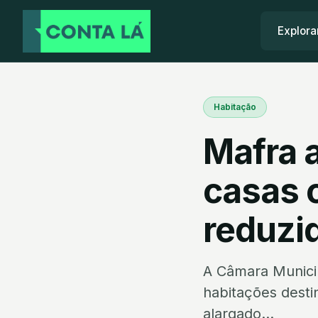
Explora
Habitação
Mafra 
casas 
reduzi
A Câmara Municip
habitações desti
alargado...