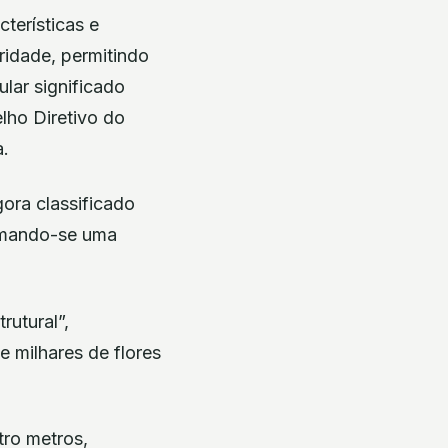
terísticas e
aridade, permitindo
ular significado
lho Diretivo do
a.
ora classificado
timando-se uma
rutural”,
e milhares de flores
tro metros,