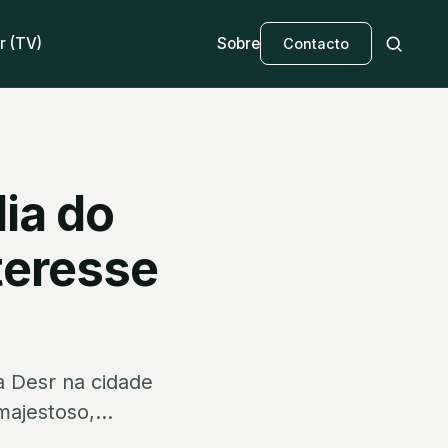
r (TV)
Sobre
Contacto
ia do
teresse
a Desr na cidade
majestoso,...