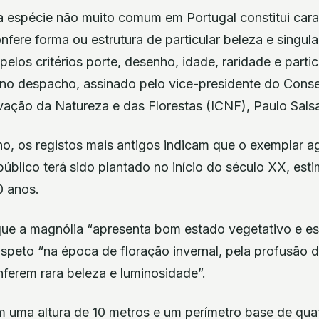
a espécie não muito comum em Portugal constitui carac
onfere forma ou estrutura de particular beleza e singul
pelos critérios porte, desenho, idade, raridade e partic
e no despacho, assinado pelo vice-presidente do Conse
vação da Natureza e das Florestas (ICNF), Paulo Sals
, os registos mais antigos indicam que o exemplar ag
público terá sido plantado no início do século XX, es
0 anos.
ue a magnólia “apresenta bom estado vegetativo e est
peto “na época de floração invernal, pela profusão d
ferem rara beleza e luminosidade”.
m uma altura de 10 metros e um perímetro base de qua