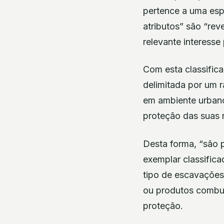
pertence a uma espé
atributos” são “re
relevante interesse 
Com esta classific
delimitada por um r
em ambiente urbano
proteção das suas r
Desta forma, “são p
exemplar classifica
tipo de escavações 
ou produtos combus
proteção.