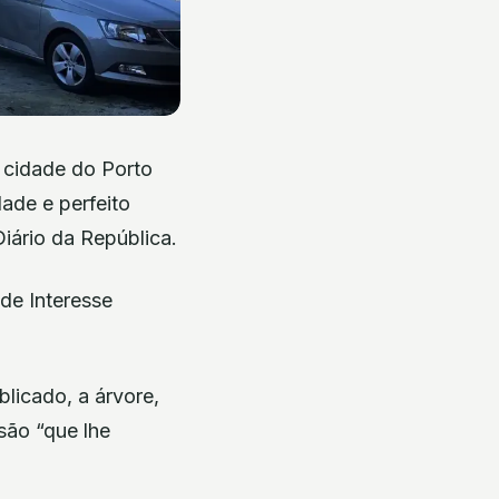
 cidade do Porto
dade e perfeito
iário da República.
de Interesse
icado, a árvore,
são “que lhe