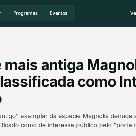
r
Programas
Eventos
Ve
e mais antiga Magnol
classificada como In
o
antigo” exemplar da espécie Magnolia denudat
sificado como de interesse público pelo “porte 