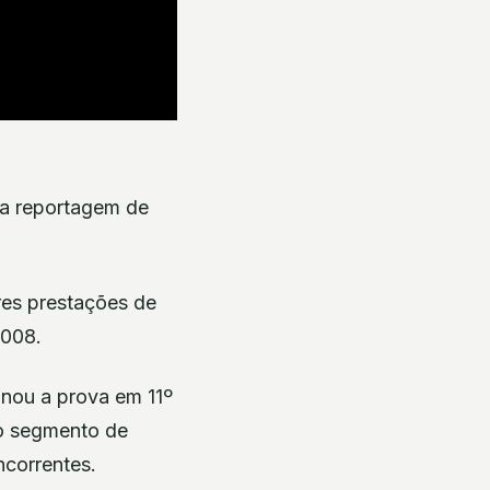
sta reportagem de
es prestações de
2008.
inou a prova em 11º
no segmento de
ncorrentes.