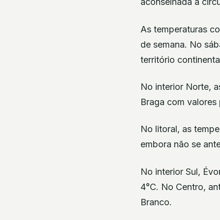
aconselhada a circu
As temperaturas com
de semana. No sába
território continenta
No interior Norte,
Braga com valores
No litoral, as temp
embora não se antev
No interior Sul, Év
4°C. No Centro, an
Branco.