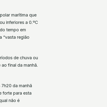
polar marítima que
u inferiores a 0.ºC
o do tempo em
a “vasta região
eríodos de chuva ou
é ao final da manhã.
as 7h20 da manhã
 forte para esta
qual não é