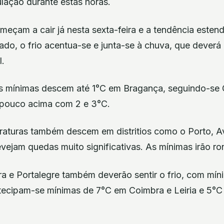
lação durante estas horas.
eçam a cair já nesta sexta-feira e a tendência estend
do, o frio acentua-se e junta-se à chuva, que deverá
l.
 as mínimas descem até 1°C em Bragança, seguindo-se G
 pouco acima com 2 e 3°C.
eraturas também descem em distritios como o Porto, Av
ejam quedas muito significativas. As mínimas irão ro
ora e Portalegre também deverão sentir o frio, com mín
tecipam-se mínimas de 7°C em Coimbra e Leiria e 5°C