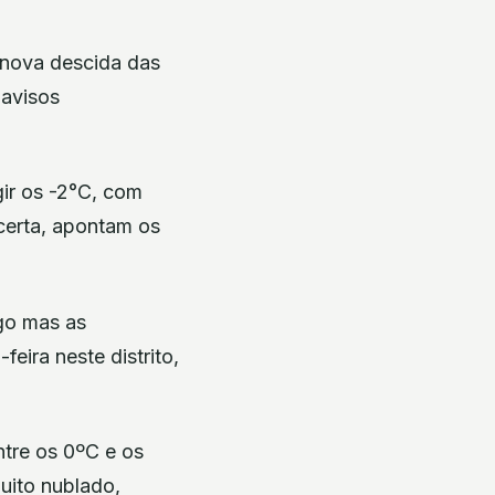
 nova descida das
 avisos
ir os -2°C, com
certa, apontam os
go mas as
ira neste distrito,
ntre os 0ºC e os
uito nublado,