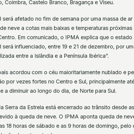
o, Coimbra, Castelo Branco, Bragança e Viseu.
al será afetado no fim de semana por uma massa de ar 
de neve a cotas mais baixas e temperaturas próximas o
e Centro. Em comunicado, o IPMA explica que o estad
l será influenciado, entre 19 e 21 de dezembro, por um
izada entre a Islândia e a Península Ibérica”.
o país acordou com o céu maioritariamente nublado e p
o por vezes fortes no Centro e Sul, principalmente at
e a diminuir ao longo do dia, de Norte para Sul.
a Serra da Estrela está encerrado ao trânsito desde 
 devido à queda de neve. O IPMA aponta queda de neve
 as 18 horas de sábado e as 9 horas de domingo, pelo 