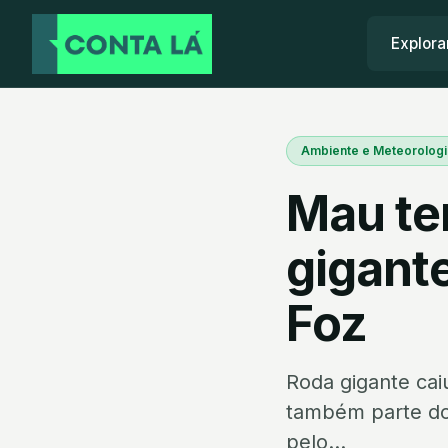
Explora
Ambiente e Meteorologi
Mau te
gigante
Foz
Roda gigante cai
também parte do 
pelo...