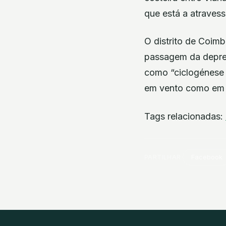
que está a atraves
O distrito de Coimbr
passagem da depres
como “ciclogénese e
em vento como em 
Tags relacionadas:
PARTILHAR
Facebook