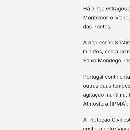
Há ainda estragos a
Montemor-o-Velho, 
das Pontes.
A depressão Kristi
minutos, cerca de 
Baixo Mondego, inc
Portugal continenta
outras duas tempest
agitação marítima, 
Atmosfera (IPMA).
A Proteção Civil es
costeira entre Vian