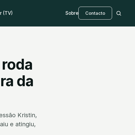
r (TV)
Sobre
Contacto
 roda
ra da
ssão Kristin,
iu e atingiu,