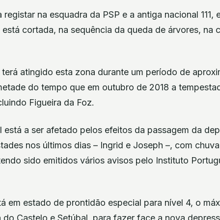
 registar na esquadra da PSP e a antiga nacional 111, 
está cortada, na sequência da queda de árvores, na
n terá atingido esta zona durante um período de apro
metade do tempo que em outubro de 2018 a tempestade
luindo Figueira da Foz.
l está a ser afetado pelos efeitos da passagem da dep
ades nos últimos dias – Ingrid e Joseph –, com chuva
tendo sido emitidos vários avisos pelo Instituto Portu
tá em estado de prontidão especial para nível 4, o má
a do Castelo e Setúbal, para fazer face a nova depre