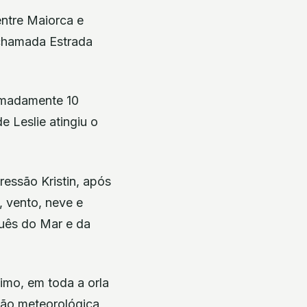
entre Maiorca e
 chamada Estrada
ximadamente 10
 Leslie atingiu o
ressão Kristin, após
, vento, neve e
guês do Mar e da
ximo, em toda a orla
ssão meteorológica