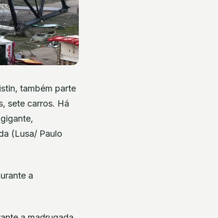
stin, também parte
s, sete carros. Há
 gigante,
ada (Lusa/ Paulo
urante a madrugada