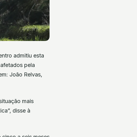
ntro admitiu esta
 afetados pela
gem: João Relvas,
situação mais
ca”, disse à
 cinco a seis meses