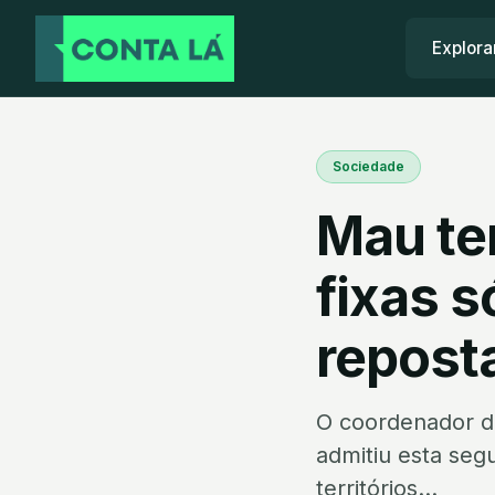
Explora
Sociedade
Mau te
fixas s
repost
O coordenador d
admitiu esta seg
territórios...