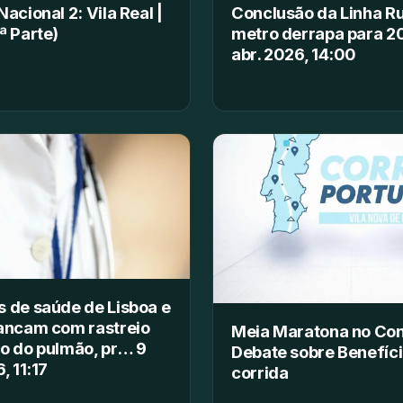
acional 2: Vila Real |
Conclusão da Linha Ru
ª Parte)
metro derrapa para 2
abr. 2026, 14:00
 de saúde de Lisboa e
ancam com rastreio
Meia Maratona no Con
o do pulmão, pr… 9
Debate sobre Benefíci
, 11:17
corrida