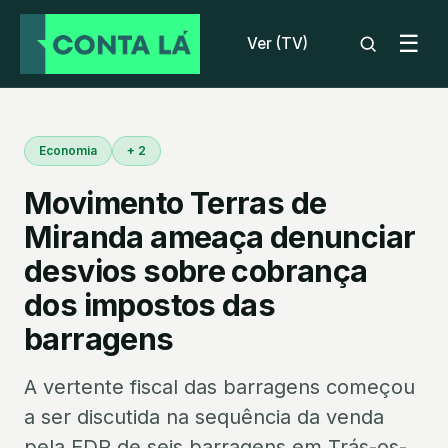
☰
Ver (TV)
Economia
+ 2
Movimento Terras de
Miranda ameaça denunciar
desvios sobre cobrança
dos impostos das
barragens
A vertente fiscal das barragens começou
a ser discutida na sequência da venda
pela EDP de seis barragens em Trás-os-