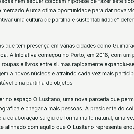
ssoas nem sequer colocam hipótese de fazer este tipo
e mercado é uma ótima oportunidade para dar nova vi
tivar uma cultura de partilha e sustentabilidade” defe
s que tem presença em várias cidades como Guimarãe
sboa. A iniciativa começou no Porto, em 2018, com um
roupas e livros entre si, mas rapidamente expandiu-se
gem a novos núcleos e atraindo cada vez mais particip
vel e na partilha de objetos.
rer no espaço O Lusitano, uma nova parceria que perm
gráfica e chegar a mais pessoas. A presidente do col
e a colaboração surgiu de forma muito natural, uma v
e alinhado com aquilo que O Lusitano representa enq