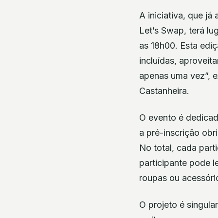
A iniciativa, que j
Let’s Swap, terá lu
as 18h00. Esta edi
incluídas, aproveit
apenas uma vez”, e
Castanheira.
O evento é dedicado
a pré-inscrição obr
No total, cada part
participante pode l
roupas ou acessório
O projeto é singula