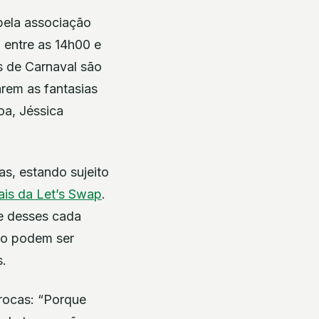
 pela associação
 entre as 14h00 e
s de Carnaval são
arem as fantasias
oa, Jéssica
as, estando sujeito
ais da Let’s Swap
.
ue desses cada
nco podem ser
s.
trocas: “Porque