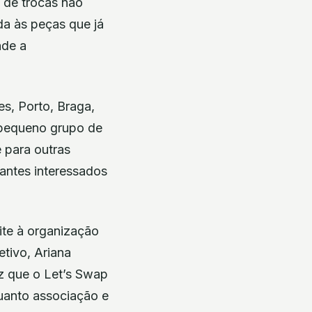
 de trocas não
da às peças que já
nde a
s, Porto, Braga,
 pequeno grupo de
 para outras
antes interessados
ite à organização
etivo, Ariana
ez que o Let’s Swap
uanto associação e