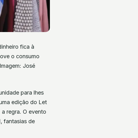
inheiro fica à
omove o consumo
| Imagem: José
unidade para lhes
 uma edição do Let
 a regra. O evento
, fantasias de