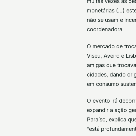
muitas vezes as pe
monetárias (…) est
não se usam e incen
coordenadora.
O mercado de troca
Viseu, Aveiro e Li
amigas que trocava 
cidades, dando ori
em consumo sustentá
O evento irá decor
expandir a ação geo
Paraíso, explica qu
“está profundament