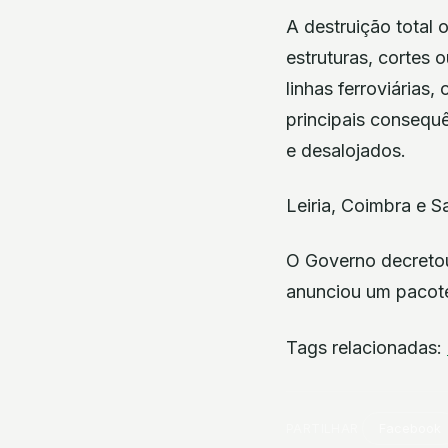
A destruição total
estruturas, cortes 
linhas ferroviárias
principais consequ
e desalojados.
Leiria, Coimbra e S
O Governo decretou
anunciou um pacote
Tags relacionadas:
PARTILHAR
Facebook