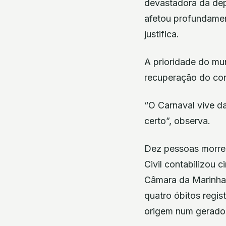
devastadora da dep
afetou profundament
justifica.
A prioridade do mu
recuperação do con
“O Carnaval vive d
certo”, observa.
Dez pessoas morre
Civil contabilizou 
Câmara da Marinha 
quatro óbitos regi
origem num gerador