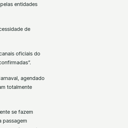
 pelas entidades
cessidade de
anais oficiais do
confirmadas”.
 Carnaval, agendado
jam totalmente
mente se fazem
da passagem