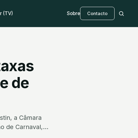
r (TV)
Sobre
Contacto
taxas
le de
stin, a Câmara
o de Carnaval,...