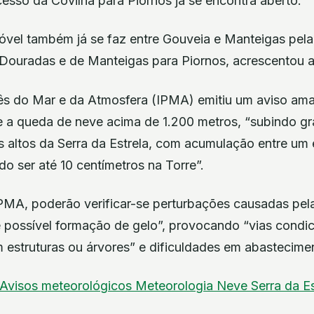
cesso da Covilhã para Piornos já se encontra aberto.
óvel também já se faz entre Gouveia e Manteigas pela
Douradas e de Manteigas para Piornos, acrescentou 
uês do Mar e da Atmosfera (IPMA) emitiu um aviso ama
 a queda de neve acima de 1.200 metros, “subindo gr
s altos da Serra da Estrela, com acumulação entre um 
o ser até 10 centímetros na Torre”.
MA, poderão verificar-se perturbações causadas pel
possível formação de gelo”, provocando “vias condi
m estruturas ou árvores” e dificuldades em abastecimen
Avisos meteorológicos
Meteorologia
Neve
Serra da Es