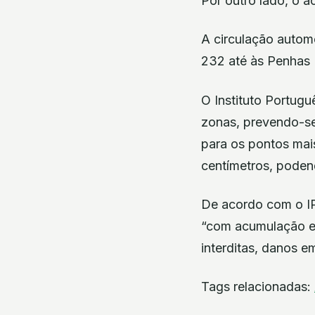
Por outro lado, o a
A circulação autom
232 até às Penhas 
O Instituto Portug
zonas, prevendo-se
para os pontos mai
centímetros, podend
De acordo com o IP
“com acumulação e 
interditas, danos e
Tags relacionadas: