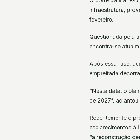
O corte da via res
infraestrutura, pro
fevereiro.
Questionada pela a
encontra-se atualm
Após essa fase, ac
empreitada decorra 
“Nesta data, o plan
de 2027”, adiantou 
Recentemente o pre
esclarecimentos à 
“a reconstrução des