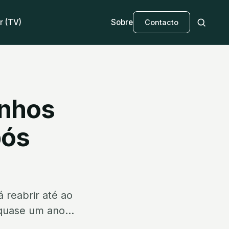
r (TV)
Sobre
Contacto
unhos
pós
 reabrir até ao
quase um ano...