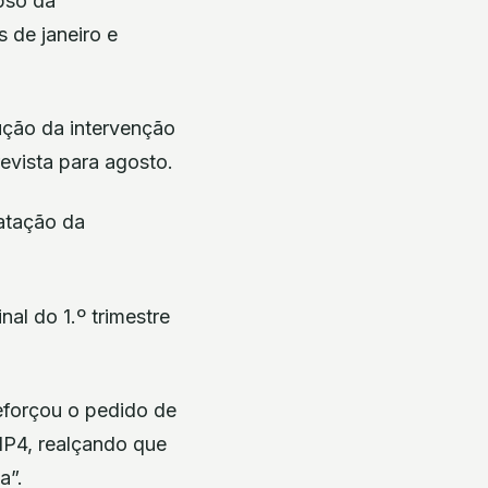
pso da
s de janeiro e
ução da intervenção
evista para agosto.
atação da
al do 1.º trimestre
eforçou o pedido de
IP4, realçando que
a”.