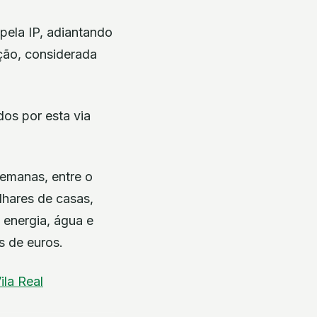
ela IP, adiantando
ação, considerada
dos por esta via
semanas, entre o
ilhares de casas,
 energia, água e
s de euros.
ila Real