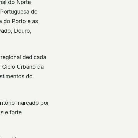
al do Norte
 Portuguesa do
a do Porto e as
vado, Douro,
regional dedicada
o Ciclo Urbano da
estimentos do
ritório marcado por
s e forte