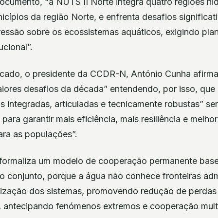
cumento, “a NUTS II Norte integra quatro regiões hid
ípios da região Norte, e enfrenta desafios significat
pressão sobre os ecossistemas aquáticos, exigindo pl
ucional”.
cado, o presidente da CCDR-N, António Cunha afirma
aiores desafios da década” entendendo, por isso, que 
s integradas, articuladas e tecnicamente robustas” se
para garantir mais eficiência, mais resiliência e melho
ara as populações”.
“formaliza um modelo de cooperação permanente bas
o conjunto, porque a água não conhece fronteiras admi
nização dos sistemas, promovendo redução de perdas e
ca, antecipando fenómenos extremos e cooperação multi