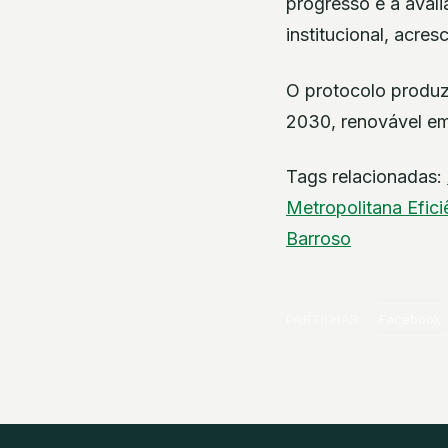
progresso e a aval
institucional, acre
O protocolo produz 
2030, renovável em
Tags relacionadas:
Metropolitana
Efic
Barroso
PARTILHAR
Facebook