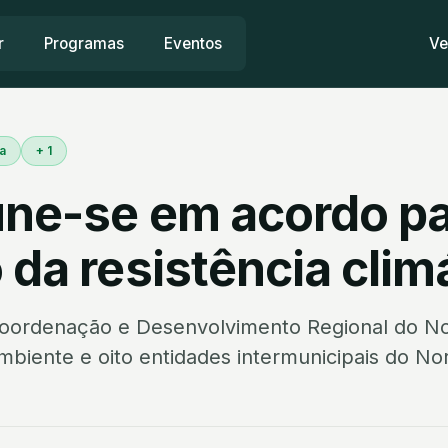
r
Programas
Eventos
Ve
a
+ 1
une-se em acordo p
 da resistência clim
oordenação e Desenvolvimento Regional do No
biente e oito entidades intermunicipais do No