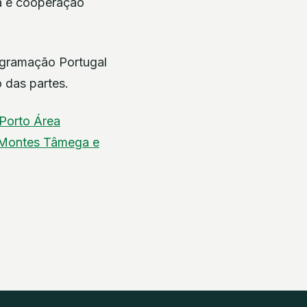
ia e cooperação
rogramação Portugal
 das partes.
Porto
Área
-Montes
Tâmega e