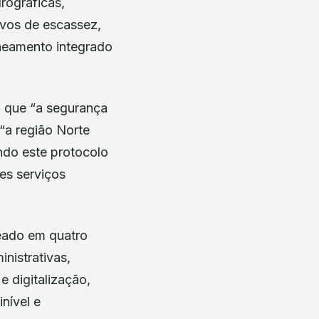
rográficas,
ivos de escassez,
aneamento integrado
 que “a segurança
“a região Norte
ndo este protocolo
res serviços
eado em quatro
nistrativas,
 digitalização,
nível e