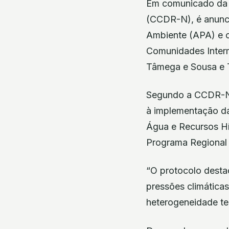
Em comunicado da 
(CCDR-N), é anunci
Ambiente (APA) e o
Comunidades Interm
Tâmega e Sousa e T
Segundo a CCDR-N, 
à implementação da
Água e Recursos Hí
Programa Regional
“O protocolo desta
pressões climáticas
heterogeneidade ter