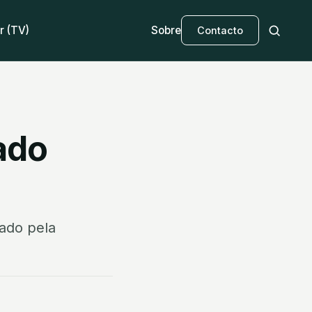
r (TV)
Sobre
Contacto
dado
dado pela