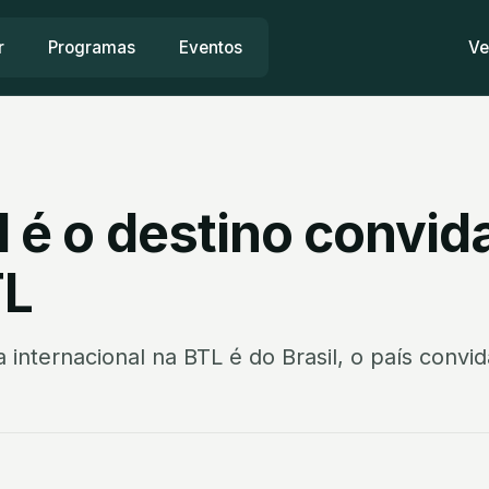
r
Programas
Eventos
Ve
l é o destino convi
TL
 internacional na BTL é do Brasil, o país convi