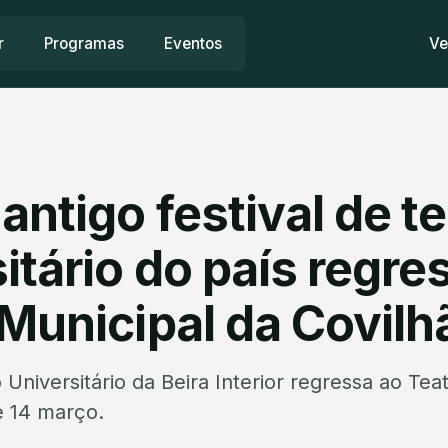
r
Programas
Eventos
Ve
antigo festival de t
itário do país regre
Municipal da Covilh
 Universitário da Beira Interior regressa ao Tea
e 14 março.