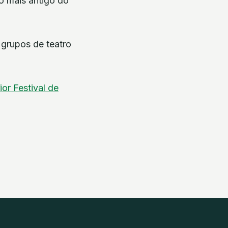
 o mais antigo do
 grupos de teatro
rior
Festival de