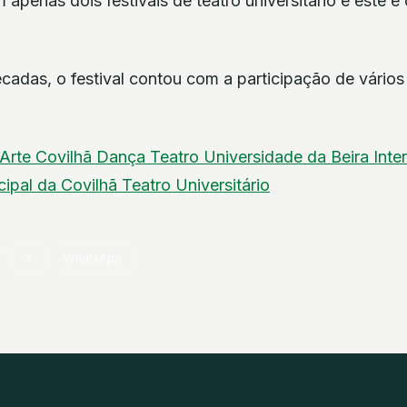
 apenas dois festivais de teatro universitário e este é
cadas, o festival contou com a participação de vários
Arte
Covilhã
Dança
Teatro
Universidade da Beira Inte
cipal da Covilhã
Teatro Universitário
X
WhatsApp