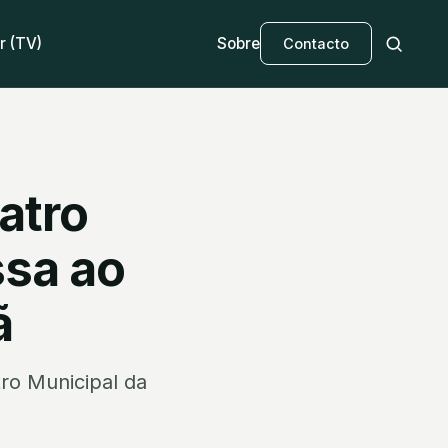
r (TV)
Sobre
Contacto
eatro
ssa ao
ã
tro Municipal da