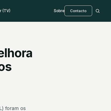
r (TV)
Sobre
Contacto
elhora
dos
L) foram os