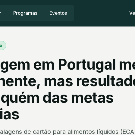
r
Programas
Eventos
Ve
a
agem em Portugal m
amente, mas resulta
aquém das metas
ias
alagens de cartão para alimentos líquidos (ECA