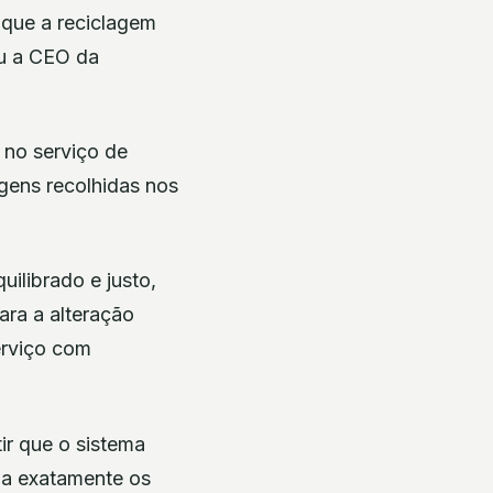
 que a reciclagem
eu a CEO da
e no serviço de
agens recolhidas nos
ilibrado e justo,
ara a alteração
erviço com
ir que o sistema
za exatamente os