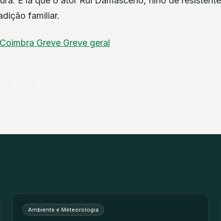
ura. É lá que o ator Rui Damasceno, filho de resistente
dição familiar.
Coimbra
Greve
Greve geral
X
WhatsApp
Ambiente e Meteorologia