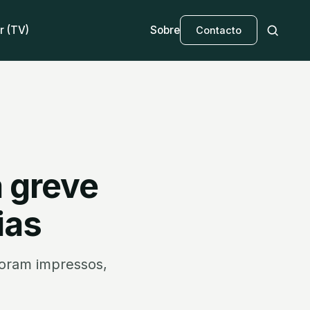
r (TV)
Sobre
Contacto
à greve
ias
foram impressos,