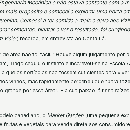
Engenharia Mecânica e não estava contente com a mi
om mais propósito e comecei a explorar uma horta e
quenina. Comecei a ter comida a mais e dava aos viz
rar sementes, plantar e ver o resultado, foi surgin
 vício”,
recorda, em entrevista ao Conta Lá.
de área não foi fácil. “Houve algum julgamento por pa
im, Tiago seguiu o instinto e inscreveu-se na Escola 
mia que os hortícolas não fossem suficientes para viver
os vinhos, mas rapidamente percebeu que “para fazer
o grande por essa área”. E a sua paixão já tinha raíze
odelo canadiano, o
Market Garden
(uma pequena expl
de frutas e vegetais para venda direta aos consumidor