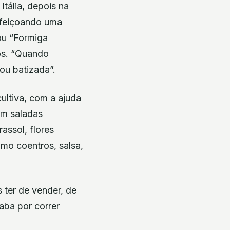
Itália, depois na
erfeiçoando uma
mou “Formiga
sos. “Quando
ou batizada”.
ultiva, com a ajuda
em saladas
assol, flores
mo coentros, salsa,
s ter de vender, de
aba por correr