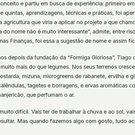
conceito e partiu em busca de experiência: primeiro em 
e quintas, aprendizagens, técnicas e práticas, foi ap
a agricultura que viria a aplicar no projeto a que cha
ria do nome não é muito interessante”, admite, entre ri
nas Finanças, foi essa a sugestão de nome e assim fic
nos depois da fundação da “Formiga Gloriosa”, Tiago c
muito mais do que legumes. Nos seus terrenos cresc
mostarda, mizuna, microgreens de rabanete, ervilha e gir
alêndulas, tagetes e borragens, e ervas aromáticas co
manjericão, que perfumam o ar.
uito difícil. Vais ter de trabalhar à chuva e ao sol, vai
 resultar. Mas quando fazemos algo com gosto, tudo ac