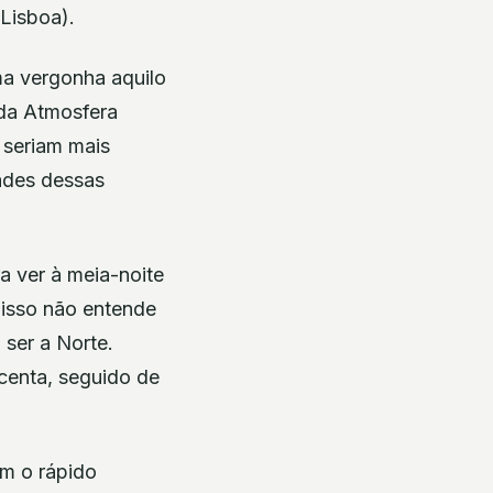
(Lisboa).
ma vergonha aquilo
 da Atmosfera
 seriam mais
dades dessas
ra ver à meia-noite
r isso não entende
 ser a Norte.
scenta, seguido de
om o rápido