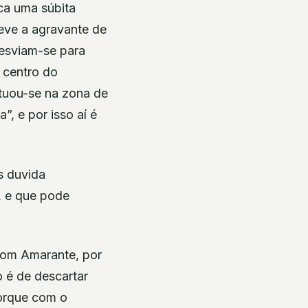
ca uma súbita
eve a agravante de
desviam-se para
 centro do
situou-se na zona de
”, e por isso aí é
s duvida
, e que pode
com Amarante, por
o é de descartar
porque com o