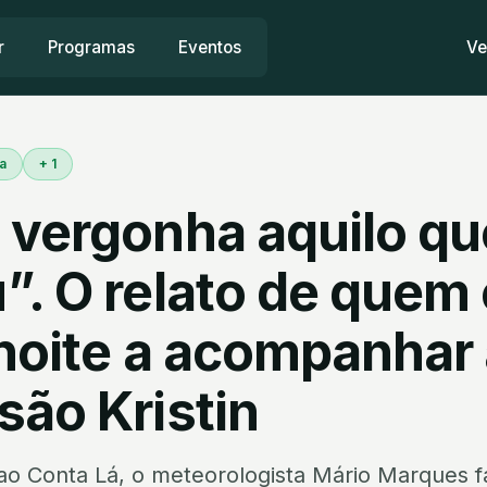
r
Programas
Eventos
Ve
a
+ 1
 vergonha aquilo qu
”. O relato de quem
 noite a acompanhar
são Kristin
ao Conta Lá, o meteorologista Mário Marques f