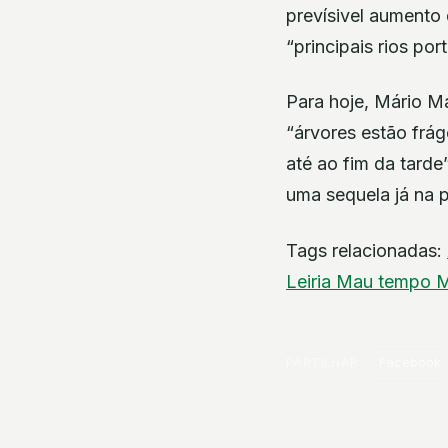
prevísivel aumento 
“principais rios po
Para hoje, Mário Ma
“árvores estão frá
até ao fim da tarde
uma sequela já na 
Tags relacionadas:
Leiria
Mau tempo
M
PARTILHAR
Facebook