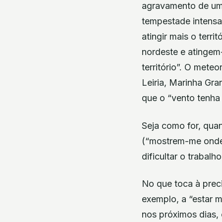
agravamento de uma
tempestade intensa
atingir mais o terr
nordeste e atingem
território”. O mete
Leiria, Marinha Gra
que o “vento tenha f
Seja como for, qua
(“mostrem-me onde…
dificultar o trabal
No que toca à prec
exemplo, a “estar m
nos próximos dias,