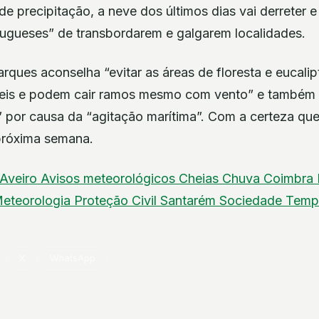
de precipitação, a neve dos últimos dias vai derreter e
rtugueses” de transbordarem e galgarem localidades.
rques aconselha “evitar as áreas de floresta e eucalip
geis e podem cair ramos mesmo com vento” e também 
” por causa da “agitação marítima”. Com a certeza que
próxima semana.
Aveiro
Avisos meteorológicos
Cheias
Chuva
Coimbra
eteorologia
Proteção Civil
Santarém
Sociedade
Tem
X
WhatsApp