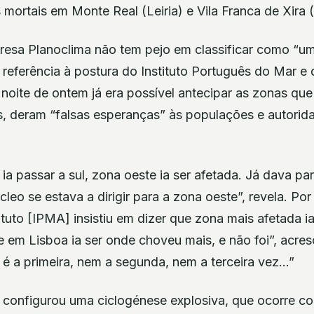
 mortais em Monte Real (Leiria) e Vila Franca de Xira 
esa Planoclima não tem pejo em classificar como “u
 referência à postura do Instituto Português do Mar e
noite de ontem já era possível antecipar as zonas que
és, deram “falsas esperanças” às populações e autori
ia passar a sul, zona oeste ia ser afetada. Já dava pa
cleo se estava a dirigir para a zona oeste”, revela. Po
tuto [IPMA] insistiu em dizer que zona mais afetada ia
 em Lisboa ia ser onde choveu mais, e não foi”, acre
é a primeira, nem a segunda, nem a terceira vez…”
n configurou uma ciclogénese explosiva, que ocorre c