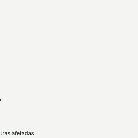
a
turas afetadas