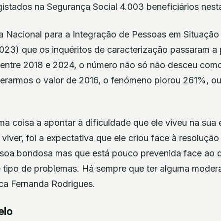
istados na Segurança Social 4.003 beneficiários nesta
ia Nacional para a Integração de Pessoas em Situaçã
23) que os inquéritos de caracterização passaram a p
, entre 2018 e 2024, o número não só não desceu com
derarmos o valor de 2016, o fenómeno piorou 261%, ou
ma coisa a apontar à dificuldade que ele viveu na sua e
 viver, foi a expectativa que ele criou face à resoluçã
soa bondosa mas que está pouco prevenida face ao q
e tipo de problemas. Há sempre que ter alguma moder
ica Fernanda Rodrigues.
elo