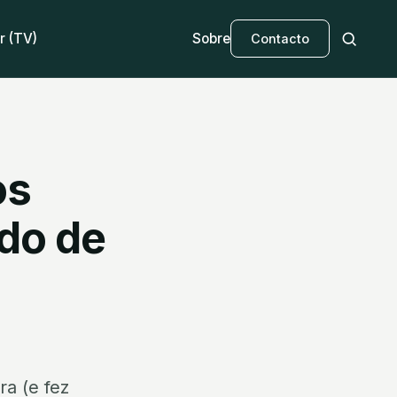
r (TV)
Sobre
Contacto
os
ado de
a (e fez