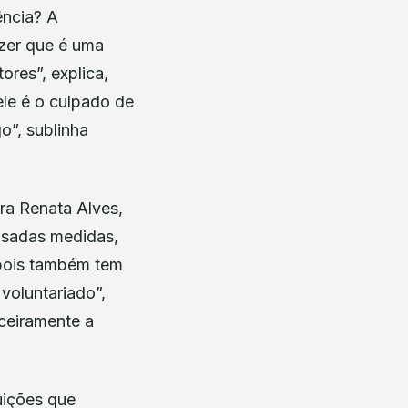
ência? A
izer que é uma
ores”, explica,
ele é o culpado de
o”, sublinha
ra Renata Alves,
nsadas medidas,
depois também tem
voluntariado”,
ceiramente a
uições que