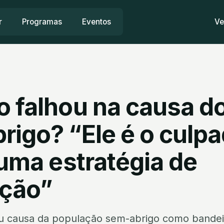
r
Programas
Eventos
Ve
o falhou na causa d
rigo? “Ele é o culp
 uma estratégia de
ação”
u causa da população sem-abrigo como bandeir