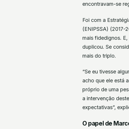
encontravam-se reg
Foi com a Estratég
(ENIPSSA) (2017-20
mais fidedignos. E
duplicou. Se consi
mais do triplo.
“Se eu tivesse algu
acho que ele está a
próprio de uma pes
a intervenção dest
expectativas”, expl
O papel de Marc