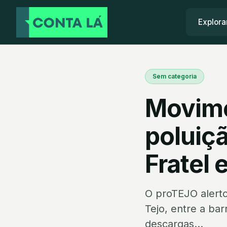
Explora
Sem categoria
Movime
poluiç
Fratel 
O proTEJO alerto
Tejo, entre a ba
descargas...