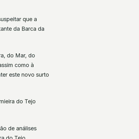
suspeitar que a
tante da Barca da
ra, do Mar, do
 assim como à
er este novo surto
mieira do Tejo
ão de análises
ra do Tejo,