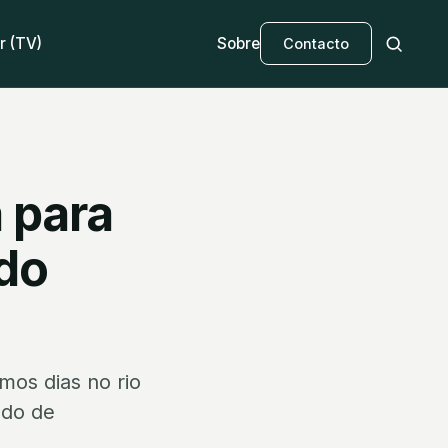
r (TV)
Sobre
Contacto
 para
 do
mos dias no rio
ndo de