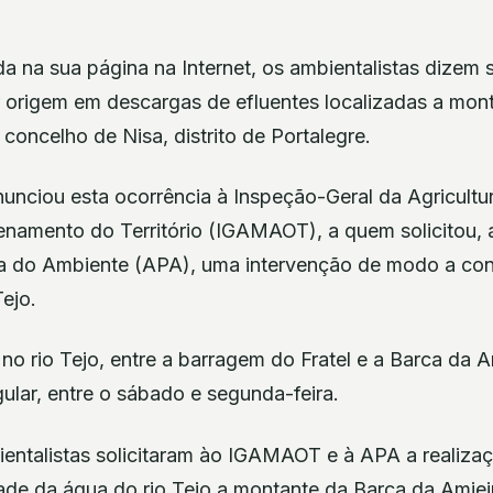
 na sua página na Internet, os ambientalistas dizem 
r origem em descargas de efluentes localizadas a mon
 concelho de Nisa, distrito de Portalegre.
unciou esta ocorrência à Inspeção-Geral da Agricultu
namento do Território (IGAMAOT), a quem solicitou,
 do Ambiente (APA), uma intervenção de modo a cont
Tejo.
no rio Tejo, entre a barragem do Fratel e a Barca da A
gular, entre o sábado e segunda-feira.
ientalistas solicitaram ào IGAMAOT e à APA a realizaç
ade da água do rio Tejo a montante da Barca da Amiei