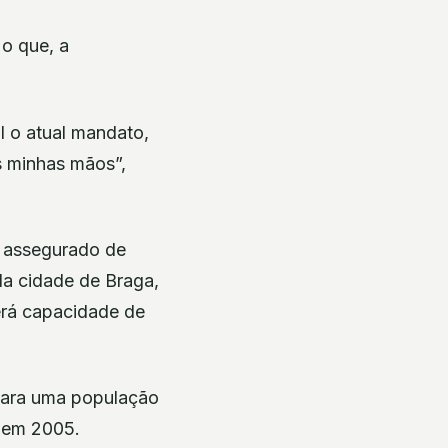
 o que, a
l o atual mandato,
s minhas mãos”,
o assegurado de
 da cidade de Braga,
terá capacidade de
 para uma população
s em 2005.