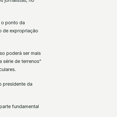
 jornalistas, no
l o ponto da
o de expropriação
sso poderá ser mais
 série de terrenos”
culares.
o presidente da
 parte fundamental