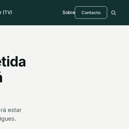
r (TV)
Sobre
Contacto
tida
á
rá estar
igues.