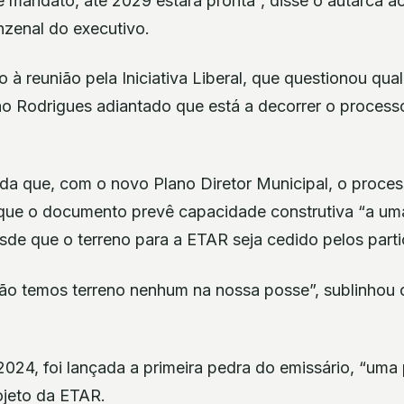
 mandato, até 2029 estará pronta”, disse o autarca aos
inzenal do executivo.
o à reunião pela Iniciativa Liberal, que questionou qua
ão Rodrigues adiantado que está a decorrer o process
nda que, com o novo Plano Diretor Municipal, o proce
que o documento prevê capacidade construtiva “a uma
de que o terreno para a ETAR seja cedido pelos parti
o temos terreno nenhum na nossa posse”, sublinhou 
2024, foi lançada a primeira pedra do emissário, “uma
ojeto da ETAR.