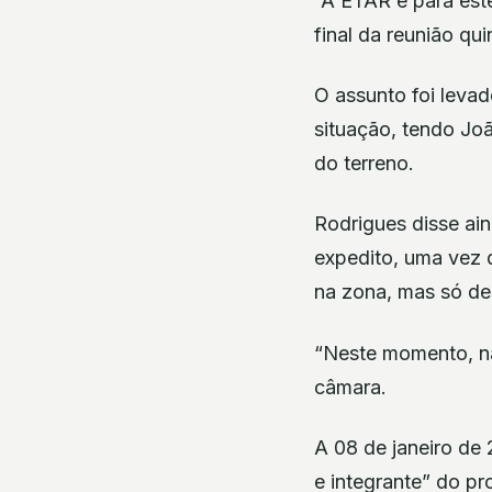
“A ETAR é para este
final da reunião qu
O assunto foi levad
situação, tendo Jo
do terreno.
Rodrigues disse ai
expedito, uma vez 
na zona, mas só des
“Neste momento, nã
câmara.
A 08 de janeiro de 
e integrante” do pr