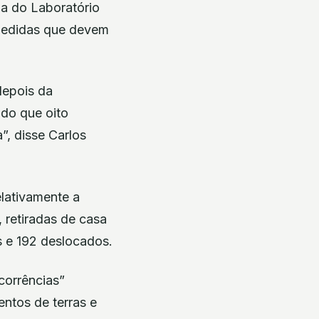
ia do Laboratório
 medidas que devem
depois da
ndo que oito
, disse Carlos
lativamente a
 retiradas de casa
s e 192 deslocados.
corrências”
entos de terras e