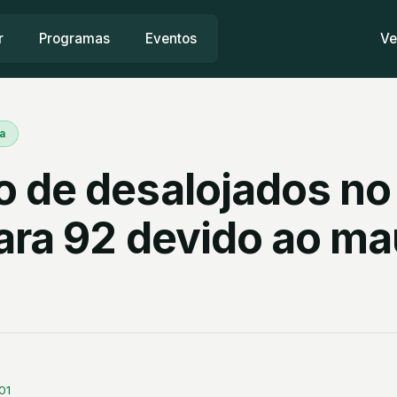
r
Programas
Eventos
Ve
a
 de desalojados no
ara 92 devido ao ma
01