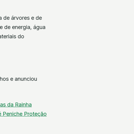
a de árvores e de
te de energia, água
teriais do
lhos e anunciou
as da Rainha
é
Peniche
Proteção