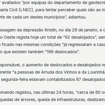
er avaliados “por equipas do departamento de geotecn
aria Civil (LNEC), para tentar perceber quais são as
rte de cada um destes municípios”, adiantou.
ssagem da depressão Kristin, no dia 28 de janeiro, e 
 Oeste regista hoje um total de “92 desalojados”, se
 ficado nas mesmas condições “já regressaram a casa”
do que existem também “198 deslocados”.
sponsável, o aumento de deslocados e desalojados re
erente “a pessoas de Arruda dos Vinhos e da Lourinhã,
 segunda-feira estavam contabilizados 87 desalojado
omando registou, nas últimas 24 horas, “cerca de 60 o
uedas de árvores, queda de infraestruturas, deslizam