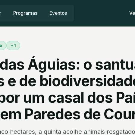
r
Programas
Eventos
Ve
a
+ 1
das Águias: o santu
s e de biodiversidad
 por um casal dos Pa
 em Paredes de Cou
co hectares, a quinta acolhe animais resgatad