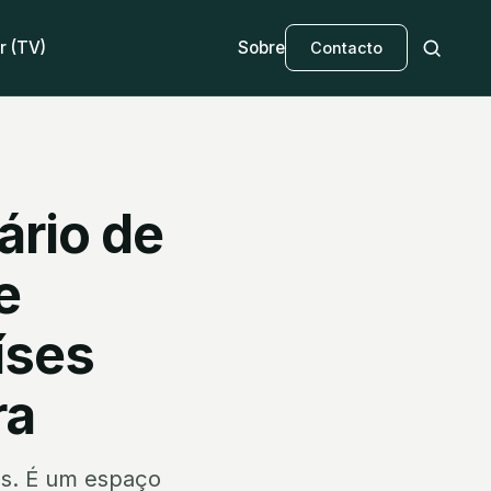
r (TV)
Sobre
Contacto
ário de
e
íses
ra
os. É um espaço