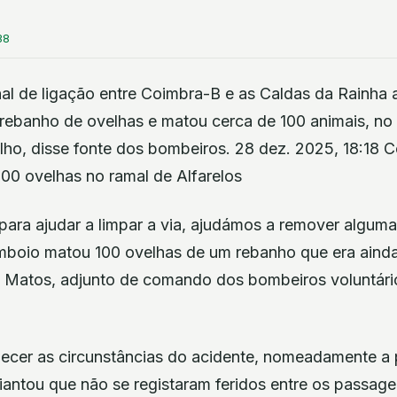
38
l de ligação entre Coimbra-B e as Caldas da Rainha a
rebanho de ovelhas e matou cerca de 100 animais, no 
o, disse fonte dos bombeiros. 28 dez. 2025, 18:18 C
100 ovelhas no ramal de Alfarelos
ra ajudar a limpar a via, ajudámos a remover alguma
omboio matou 100 ovelhas de um rebanho que era ainda
o Matos, adjunto de comando dos bombeiros voluntár
cer as circunstâncias do acidente, nomeadamente a
diantou que não se registaram feridos entre os passag