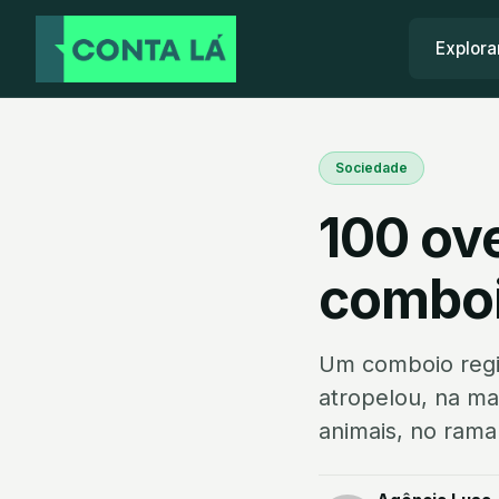
Explora
Sociedade
100 ov
comboi
Um comboio regio
atropelou, na m
animais, no ramal