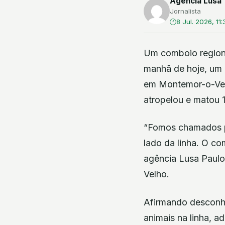
Agência Lusa
Jornalista
8 Jul. 2026, 11:
Um comboio regiona
manhã de hoje, um 
em Montemor-o-Velh
atropelou e matou 
“Fomos chamados pa
lado da linha. O c
agência Lusa Paul
Velho.
Afirmando desconhe
animais na linha, a