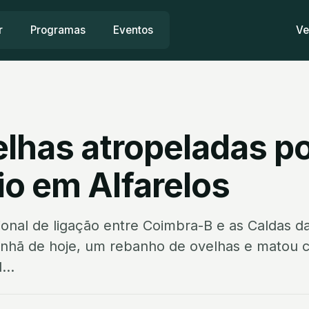
r
Programas
Eventos
Ve
elhas atropeladas p
o em Alfarelos
nal de ligação entre Coimbra-B e as Caldas d
anhã de hoje, um rebanho de ovelhas e matou c
...