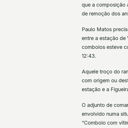
que a composição a
de remoção dos ani
Paulo Matos precis
entre a estação de 
comboios esteve co
12:43.
Aquele troço do ra
com origem ou dest
estação e a Figueir
O adjunto de coma
envolvido numa sit
“Comboio com vítim