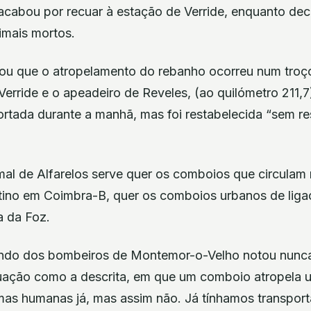
cabou por recuar à estação de Verride, enquanto dec
mais mortos.
ou que o atropelamento do rebanho ocorreu num troço
Verride e o apeadeiro de Reveles, (ao quilómetro 211,7
rtada durante a manhã, mas foi restabelecida “sem res
mal de Alfarelos serve quer os comboios que circulam 
ino em Coimbra-B, quer os comboios urbanos de liga
a da Foz.
ndo dos bombeiros de Montemor-o-Velho notou nunca
uação como a descrita, em que um comboio atropela 
as humanas já, mas assim não. Já tínhamos transpor