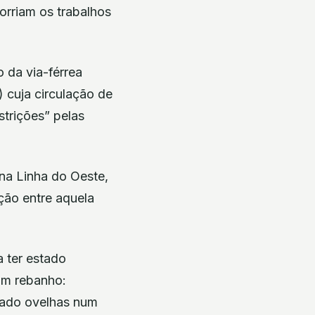
orriam os trabalhos
 da via-férrea
) cuja circulação de
trições” pelas
na Linha do Oeste,
ção entre aquela
 ter estado
um rebanho:
tado ovelhas num