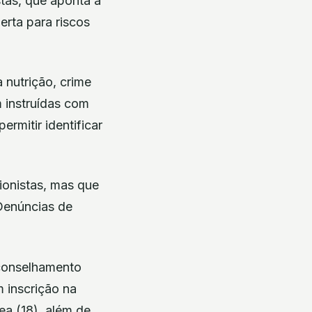
tas, que aponta a
erta para riscos
 nutrição, crime
m instruídas com
rmitir identificar
cionistas, mas que
 Denúncias de
aconselhamento
 inscrição na
ea (18), além de