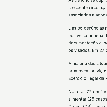
As denúncias dupli
crescente circulaçã
associados a acons
Das 86 denúncias r
punível com pena de
documentação e indi
os visados. Em 27 c
A maioria das situa
promovem serviços 
Exercício Ilegal da 
No total, 72 denún
alimentar (25 caso
Ordem (23), ‘person