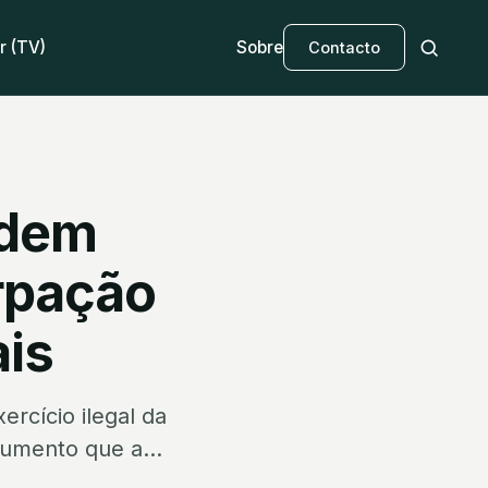
r (TV)
Sobre
Contacto
rdem
urpação
ais
rcício ilegal da
umento que a...