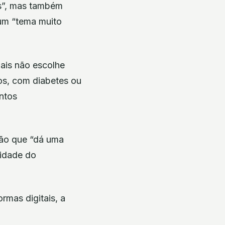
es”, mas também
 um “tema muito
nais não escolhe
os, com diabetes ou
ntos
ção que “dá uma
lidade do
rmas digitais, a