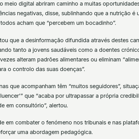
e o meio digital abriram caminho a muitas oportunidad
ncias negativas, disse, sublinhando que a nutrição é
l todos acham que “percebem um bocadinho”.
ntou que a desinformação difundida através destes ca
gando tanto a jovens saudáveis como a doentes crónic
 vezes alteram padrões alimentares ou eliminam “alime
ara o controlo das suas doenças”.
inas que acompanham têm “muitos seguidores”, situa
nfluencer’” que “acaba por ultrapassar a própria credibi
de em consultório”, alertou.
de em combater o fenómeno nos tribunais e nas platafo
eforçar uma abordagem pedagógica.