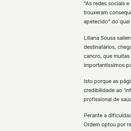
“As redes sociais 
trouxeram consequê
apetecido” do qua
Liliana Sousa salie
destinatários, che
cancro, que muitas
importantíssimos p
Isto porque as pág
credibilidade ao ‘i
profissional de saú
Perante a dificulda
Ordem optou por r