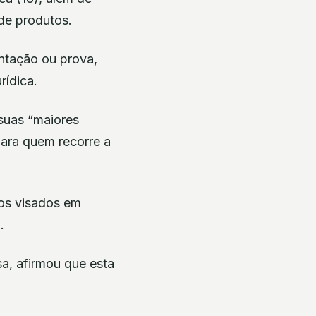
 de produtos.
ntação ou prova,
rídica.
 suas “maiores
para quem recorre a
 os visados em
.
sa, afirmou que esta